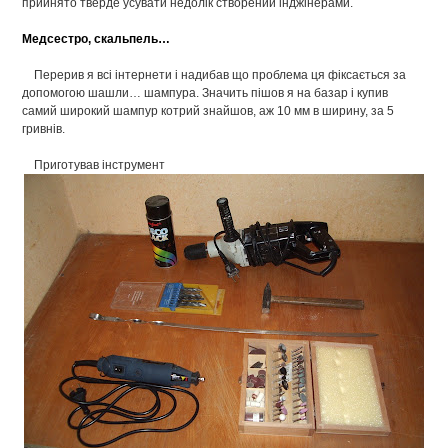
прийнято тверде усувати недолік створений інджінерами.
Медсестро, скальпель…
Перерив я всі інтернети і надибав що проблема ця фіксається за
допомогою шашли… шампура. Значить пішов я на базар і купив
самий широкий шампур котрий знайшов, аж 10 мм в ширину, за 5
гривнів.
Приготував інструмент