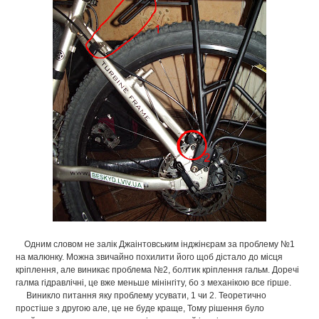
Одним словом не залік Джаінтовським інджінєрам за проблему №1
на малюнку. Можна звичайно похилити його щоб дістало до місця
кріплення, але виникає проблема №2, болтик кріплення гальм. Доречі
галма гідравлічні, це вже меньше мінінгіту, бо з механікою все гірше.
Виникло питання яку проблему усувати, 1 чи 2. Теоретично
простіше з другою але, це не буде краще, Тому рішення було