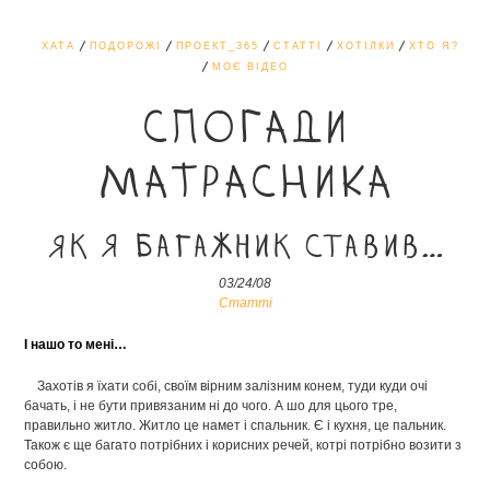
ХАТА
ПОДОРОЖІ
ПРОЕКТ_365
СТАТТІ
ХОТІЛКИ
ХТО Я?
МОЄ ВІДЕО
СПОГАДИ
МАТРАСНИКА
Як я багажник ставив…
03/24/08
Статті
І нашо то мені…
Захотів я їхати собі, своїм вірним залізним конем, туди куди очі
бачать, і не бути привязаним ні до чого. А шо для цього тре,
правильно житло. Житло це намет і спальник. Є і кухня, це пальник.
Також є ще багато потрібних і корисних речей, котрі потрібно возити з
собою.