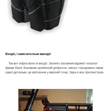
Входіт, і замєчатєльно виходіт
Так вот ніфіга воно ні входіт. Значить багажник відомої і класної
фірми Giant. Багажник зроблений добротно, якісно і продумано окрім
однєї детальки, це кріплення у верхній точці. Зара я все проілюструю.