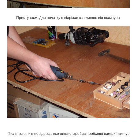
Приступаєм. Для початку я відрізав все лишне від шампура.
Після того як я повідрізав все лишне, зробив необхідні виміри і вигнув