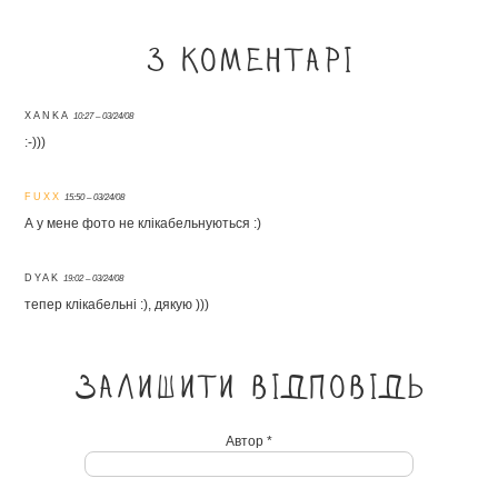
3 коментарі
XANKA
10:27 – 03/24/08
:-)))
FUXX
15:50 – 03/24/08
А у мене фото не клікабельнуються :)
DYAK
19:02 – 03/24/08
тепер клікабельні :), дякую )))
Залишити відповідь
Автор *