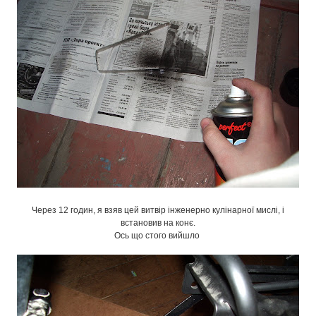
Через 12 годин, я взяв цей витвір інженерно кулінарної мислі, і
встановив на конє.
Ось що стого вийшло