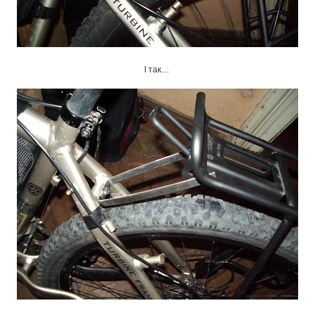
І так…