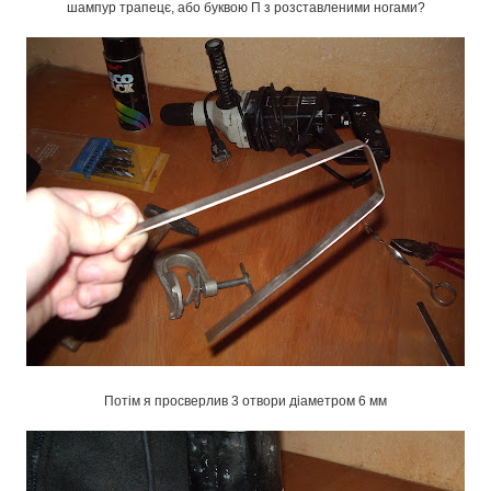
шампур трапецє, або буквою П з розставленими ногами?
Потім я просверлив 3 отвори діаметром 6 мм