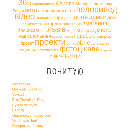
365
Європа
Мандрівник
nightmadness
Польща
велосипед
авто
вело
автоподорож
Ровер
відео
доця
думки
гори
діти
доня
глобальне
змагання
закордон
закарпаття
замок
зима
львів
місто
матрац
зробисам
кіно
люди
навколольвівя
подорож
озеро
подорожі
плани
проекти
різне
проект
свято
руїни
сайт
фото
цікаве
соціальне
статистика
імпреза
інфраструктура
Почитую
Zabahanka
Мої жовті окуляри
Vovsad
Bike Traveller's Blog
Сумна мелодія
Бескид
chainreactioncycles.com
Українка в Чилі
Ровером по Львову