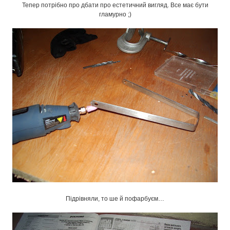
Тепер потрібно про дбати про естетичний вигляд. Все має бути
гламурно ;)
Підрівняли, то ше й пофарбуєм…