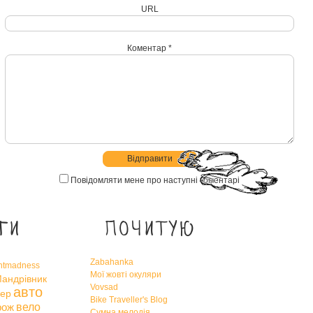
URL
Коментар *
Повідомляти мене про наступні коментарі
ги
Почитую
Zabahanka
htmadness
Мої жовті окуляри
андрівник
Vovsad
авто
ер
Bike Traveller's Blog
вело
рож
Сумна мелодія