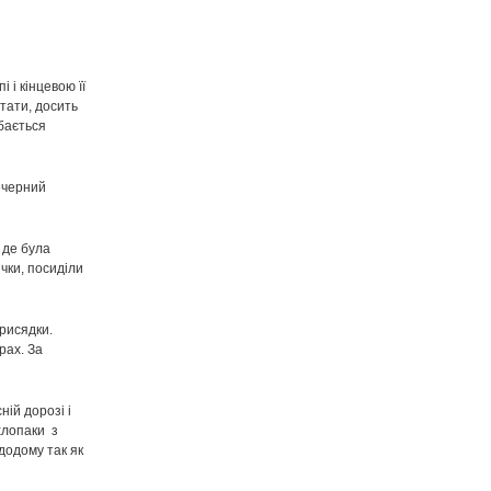
 і кінцевою її
итати, досить
обається
печерний
 де була
чки, посиділи
присядки.
рах. За
ій дорозі і
хлопаки
з
додому так як