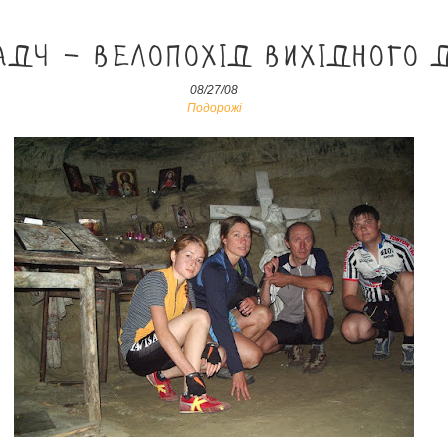
адч – велопохід вихідного 
08/27/08
Подорожі