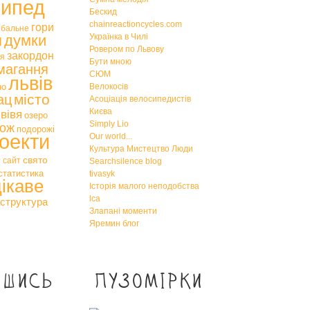
сипед
Бескид
chainreactioncycles.com
гори
обальне
я
думки
Українка в Чилі
Ровером по Львову
закордон
тя
Бути мною
магання
СЮМ
львів
но
Велокосів
місто
ац
Асоціація велосипедистів
Києва
вівя
озеро
Simply Lio
ож
подорожі
оекти
Our world...
Культура Мистецтво Люди
е
свято
сайт
Searchsilence blog
статистика
tivasyk
цікаве
Історія малого неподобства
lca
структура
Злапані моменти
Яремин блог
ишись
Пузомірки