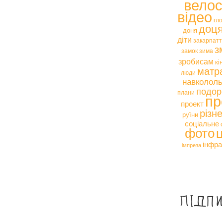
вело
відео
гл
доц
доня
діти
закарпат
з
замок
зима
зробисам
кі
матр
люди
навкололь
подор
плани
пр
проект
різн
руїни
соціальне
фото
інфра
імпреза
Підп