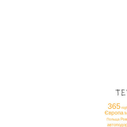
Те
365
nig
Європа
М
Ров
Польща
автоподо