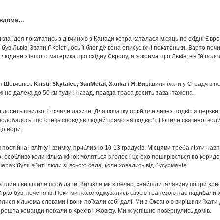
и вдома…
а ідея покататись з дівчиною з Канади котра каталася місяць по східні Європі
ув Львів. Звати її Крісті, ось її блог де вона описує їхні покатеньки. Варто поч
 людини з іншого материка про східну Європу, а зокрема про Львів, він їй под
я Шевченка.
Kristi
,
Skytalec
,
SunMetal
,
Xanka
і
Я
. Вирішили їхати у Страдч в 
 не далека до 50 км туди і назад, правда траса досить завантажена.
досить швидко, і почали лазити. Для початку пройшли через подвір’я церкви,
подобалось, що отець сповідав людей прямо на подвір’ї. Попили свяченої води
 до нори.
остійна і влітку і взимку, приблизно 10-13 градусів. Місцями треба лізти нав
 особливо коли кілька жінок моляться в голос і це ехо поширюється по коридо
ерах були вбиті люди зі всього села, коли ховались від бусурманів.
ітлин і вирішили пообідати. Вилізли ми з печер, знайшли галявину попри хресн
І Сірко був, печеня їв. Поки ми насолоджувались своєю трапезою нас надибали 
лися кількома словами і вони поїхали собі далі. Ми з Оксаною вирішили їхати 
 решта команди поїхали в Крехів і Жовкву. Ми ж успішно повернулись домів.