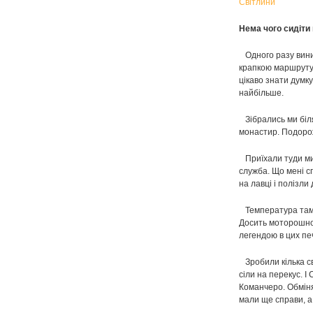
Світлини
Нема чого сидіт
Одного разу виникл
крапкою маршруту б
цікаво знати думку
найбільше.
Зібрались ми біл
монастир. Подорож
Приїхали туди ми 
служба. Що мені с
на лавці і полізли
Температура там п
Досить моторошно,
легендою в цих печ
Зробили кілька св
сіли на перекус. 
Команчеро. Обміня
мали ще справи, а