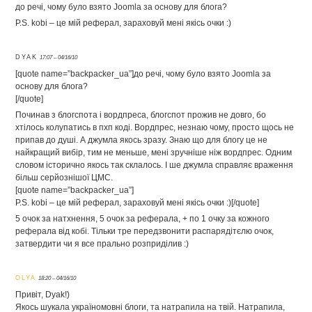
до речі, чому було взято Joomla за основу для блога?
P.S. kobi – це мій реферал, зараховуй мені якісь очки :)
DYAK
17:07 – 04/16/10
[quote name=”backpacker_ua”]до речі, чому було взято Joomla за
основу для блога?
[/quote]
Починав з блогспота і вордпреса, блогспот прожив не довго, бо
хтілось колупатись в пхп коді. Вордпрес, незнаю чому, просто щось не
припав до душі. А джумла якось зразу. Знаю що для блогу це не
найкращий вибір, тим не меньше, мені зручніше ніж вордпрес. Одним
словом історично якось так склалось. І ше джумла справляє враження
більш серйознішої ЦМС.
[quote name=”backpacker_ua”]
P.S. kobi – це мій реферал, зараховуй мені якісь очки :)[/quote]
5 очок за натхнення, 5 очок за реферала, + по 1 очку за кожного
реферала від кобі. Тільки тре передзвонити распарядітєлю очок,
затвердити чи я все прально розприділив :)
OLYA
18:20 – 04/16/10
Привіт, Dyak!)
Якось шукала україномовні блоги, та натрапила на твій. Натрапила,