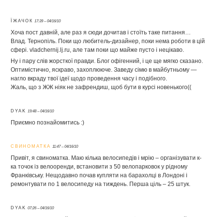
ЇЖАЧОК
17:39 – 04/16/10
Хоча пост давній, але раз я сюди дочитав і стоїть таке питання…
Влад. Тернопіль. Поки що любитель-дизайнер, поки нема роботи в цій
сфері. vladchernij.lj.ru, але там поки що майже пусто і нецікаво.
Ну і пару слів жорсткої правди. Блог офігенний, і це ще мягко сказано.
Оптимістично, яскраво, захоплююче. Заведу сімю в майбутньому —
нагло вкраду твої ідеї щодо проведення часу і подібного.
Жаль, що з ЖЖ ніяк не зафрендиш, щоб бути в курсі новенького((
DYAK
19:48 – 04/16/10
Приємно познайомитись :)
СВИНОМАТКА
11:47 – 04/16/10
Привіт, я свиноматка. Маю кілька велосипедів і мрію – організувати к-
ка точок із велооренди, встановити з 50 велопарковок у рідному
Франківську. Нещодавно почав купляти на барахолці в Лондоні і
ремонтувати по 1 велосипеду на тиждень. Перша ціль – 25 штук.
DYAK
07:26 – 04/16/10