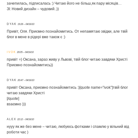
зачепилась, підписалась :) Читаю його не більш,як пару місяців…
ЗІ: Новий дизайн – чудовий..))
DYAK
19:26 – 04/16/10
Привіт, Оля. Приємно познайомитись. От непамятаю звідки, але твій
блог в мене в рідері вже також є :)
IVOK
20:05 – 04/16/10
привіт =) Оксана, зараз живу у Львові, твій блог читаю завдяки Христі
Приємно познайомитись))
DYAK
20:47 – 04/16/10
привіт Оксана, приємно познайомитись :)[quote name=”ivok”]твій блог
читаю завдяки Христі
[/quote]
взаємно )))
ALEX
22:12 – 04/16/10
нууу як же без мене – читаю, любуюсь фотками і спамлю у вільний від
роботи час )