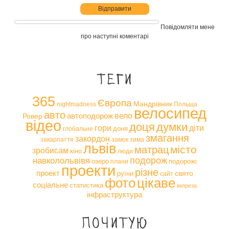
Повідомляти мене
про наступні коментарі
Теги
365
Європа
Мандрівник
nightmadness
Польща
велосипед
авто
вело
автоподорож
Ровер
відео
доця
думки
гори
діти
доня
глобальне
змагання
закордон
закарпаття
замок
зима
львів
місто
матрац
зробисам
кіно
люди
навколольвівя
подорож
озеро
подорожі
плани
проекти
різне
проект
свято
руїни
сайт
фото
цікаве
соціальне
статистика
імпреза
інфраструктура
Почитую