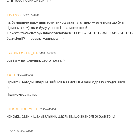
О! В тебе новий дизайн! :)
TIVASYK
14:37 – 04/16/10
ги. буквально пару днів тому виношував ту ж ідею — але поки що був
відмовився =) коли буду у львові — а може ще й
[url=http://www.tivasyk.info/search/label/%D0%B2%D0%B5%D0%B
байку[/url]? — розвіртуалимося =)
BACKPACKER_UA
14:38 – 04/16/10
ось і я – натхненник цього поста :)
KOBI
14:57 – 04/16/10
Привіт. Сьогодні вперше зайшов на блог і він мені одразу сподобався
:)
Підписуюсь на rss
CHRISHONEYBEE
15:55 – 04/16/10
хриська. давній шанувальник. щаслива, що знайомі особисто :D
DYAK
16:30 – 04/16/10