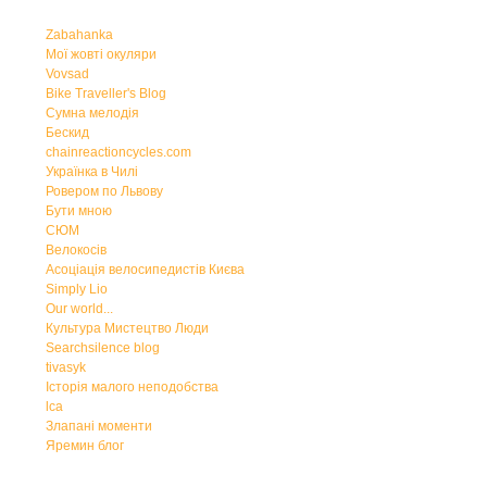
Zabahanka
Мої жовті окуляри
Vovsad
Bike Traveller's Blog
Сумна мелодія
Бескид
chainreactioncycles.com
Українка в Чилі
Ровером по Львову
Бути мною
СЮМ
Велокосів
Асоціація велосипедистів Києва
Simply Lio
Our world...
Культура Мистецтво Люди
Searchsilence blog
tivasyk
Історія малого неподобства
lca
Злапані моменти
Яремин блог