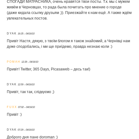
СПОГАДИ МАТРАСНИКА, очень нравятся твои посты. Т.к. мы с мужем
живём в Черновцах, то рада была почитать про мнение о городе
(даже кидала ссылку друзьям ;)). Приезжайте к нам ещё. А также ждём
увлекательных постов.
DYAK
16:35 – 04/16/10
Привіт Настя, дякую, з твоїм блогом я також знайомий, а Чернівці нам
дуже сподобались, і ми ще приїдемо, правда незнаю коли :)
РОМАН
12:39 – 04/16/10
Привіт! Twitter, 365 Days, Picasaweb – десь так!)
DYAK
12:59 – 04/16/10
Привіт, так так, слідкуємо ;)
FUXX
07:02 – 04/16/10
Привіт :)
DYAK
07:29 – 04/16/10
Доброго дня пане doroman :)