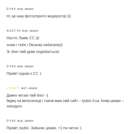
DYAK
05:28 – 04/16/10
ггг, це наш фотоспрінто модератор )))
NASTYA
05:58 – 04/16/10
Настя, Львів, СС )))
знаю і тебе і Оксанку-забаганку))
Зі: блог твій дуже подобається)
DYAK
06:04 – 04/16/10
Привіт гудзик з СС :)
LYUBIC
06:27 – 04/16/10
Давно читаю твій блог :-[.
Їжджу на велосипеді і також маю свій сайт – lyubic.if.ua. Кому цікаво –
заходьте.
DYAK
06:34 – 04/16/10
Привіт, lyubic. Зайшов, цікаво. +1 rss читач :).