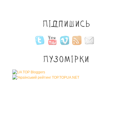
Підпишись
Пузомірки