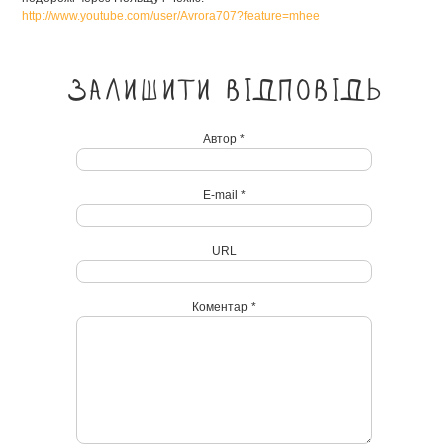
http://www.youtube.com/user/Avrora707?feature=mhee
Залишити відповідь
Автор *
E-mail *
URL
Коментар *