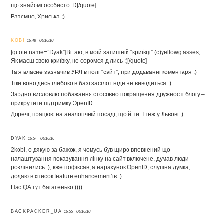
що знайомі особисто :D[/quote]
Взаємно, Хриська ;)
KOBI
16:48 – 04/16/10
[quote name=”Dyak”]Вітаю, в моїй затишній “криївці” (с)yellowglasses,
Як маєш свою криївку, не соромся ділись :)[/quote]
Та я власне зазначив УРЛ в полі “сайт”, при додаванні коментаря :)
Тіки воно десь глибоко в базі засіло і ніде не виводиться :)
Заодно висловлю побажання стосовно покращення дружності блогу –
прикрутити підтримку OpenID
Доречі, працюю на аналогічній посаді, що й ти. І теж у Львові ;)
DYAK
16:54 – 04/16/10
2kobi, о дякую за бажок, я чомусь був щиро впевнений що
налаштування показування лінку на сайт включене, думав люди
розлінились :), вже пофіксав, а нарахунок OpenID, слушна думка,
додаю в список feature enhancement’ів :)
Нас QA тут багатенько ))))
BACKPACKER_UA
16:55 – 04/16/10