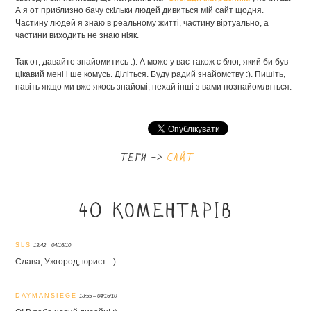
А я от приблизно бачу скільки людей дивиться мій сайт щодня.
Частину людей я знаю в реальному житті, частину віртуально, а
частини виходить не знаю ніяк.
Так от, давайте знайомитись :). А може у вас також є блог, який би був
цікавий мені і ше комусь. Діліться. Буду радий знайомству :). Пишіть,
навіть якщо ми вже якось знайомі, нехай інші з вами познайомляться.
теги ->
сайт
40 коментарів
SLS
13:42 – 04/16/10
Слава, Ужгород, юрист :-)
DAYMANSIEGE
13:55 – 04/16/10