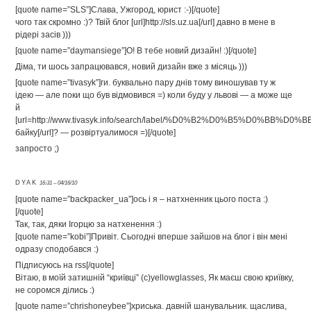
[quote name=”SLS”]Слава, Ужгород, юрист :-)[/quote]
чого так скромно :)? Твій блог [url]http://sls.uz.ua[/url] давно в мене в
рідері засів )))
[quote name=”daymansiege”]О! В тебе новий дизайн! :)[/quote]
Діма, ти шось запрацювався, новий дизайн вже з місяць )))
[quote name=”tivasyk”]ги. буквально пару днів тому виношував ту ж
ідею — але поки що був відмовився =) коли буду у львові — а може ще
й
[url=http://www.tivasyk.info/search/label/%D0%B2%D0%B5%D0%B
байку[/url]? — розвіртуалимося =)[/quote]
запросто ;)
DYAK
16:31 – 04/16/10
[quote name=”backpacker_ua”]ось і я – натхненник цього поста :)
[/quote]
Так, так, дяки Ігорцю за натхенення :)
[quote name=”kobi”]Привіт. Сьогодні вперше зайшов на блог і він мені
одразу сподобався :)
Підписуюсь на rss[/quote]
Вітаю, в моїй затишній “криївці” (с)yellowglasses, Як маєш свою криївку,
не соромся ділись :)
[quote name=”chrishoneybee”]хриська. давній шанувальник. щаслива,