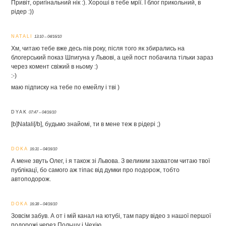
Привіт, оригінальний нік :). Хороші в тебе мрії. І блог прикольний, в
рідер :))
NATALI
13:10 – 04/16/10
Хм, читаю тебе вже десь пів року, після того як збирались на
блогерський показ Шпигуна у Львові, а цей пост побачила тільки зараз
через комент свіжий в ньому :)
:-)
маю підписку на тебе по емейлу і тві )
DYAK
07:47 – 04/16/10
[b]Natali[/b], будьмо знайомі, ти в мене теж в рідері ;)
DOKA
16:31 – 04/16/10
А мене звуть Олег, і я також зі Львова. З великим захватом читаю твої
публікацї, бо самого аж тіпає від думки про подорож, тобто
автоподорож.
DOKA
16:38 – 04/16/10
Зовсім забув. А от і мій канал на ютубі, там пару відео з нашої першої
подорожі через Польщу і Чехію.