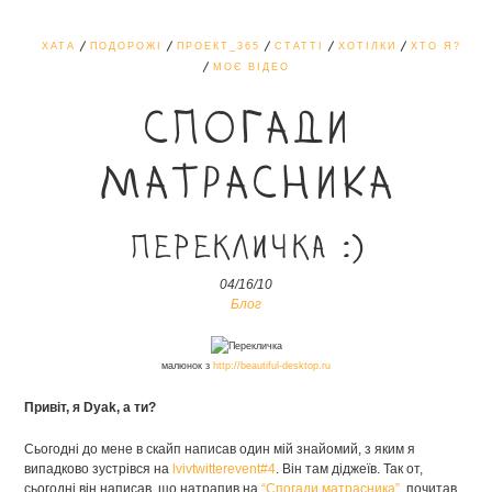
ХАТА
ПОДОРОЖІ
ПРОЕКТ_365
СТАТТІ
ХОТІЛКИ
ХТО Я?
МОЄ ВІДЕО
СПОГАДИ
МАТРАСНИКА
Перекличка :)
04/16/10
Блог
малюнок з
http://beautiful-desktop.ru
Привіт, я Dyak, а ти?
Сьогодні до мене в скайп написав один мій знайомий, з яким я
випадково зустрівся на
lvivtwitterevent#4
. Він там діджеїв. Так от,
сьогодні він написав, що натрапив на
“Спогади матрасника”
, почитав.