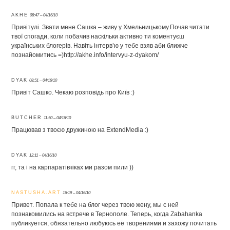
AKHE
08:47 – 04/16/10
Привітулі. Звати мене Сашка – живу у Хмельницькому.Почав читати
твої спогади, коли побачив наскільки активно ти коментуєш
українських блогерів. Навіть інтерв’ю у тебе взяв аби ближче
познайомитись =)http://akhe.info/intervyu-z-dyakom/
DYAK
08:51 – 04/16/10
Привіт Сашко. Чекаю розповідь про Київ :)
BUTCHER
11:50 – 04/16/10
Працював з твоєю дружиною на ExtendMedia :)
DYAK
12:11 – 04/16/10
гг, та і на карпаратівчіках ми разом пили ))
NASTUSHA.ART
16:19 – 04/16/10
Привет. Попала к тебе на блог через твою жену, мы с ней
познакомились на встрече в Тернополе. Теперь, когда Zabahanka
публикуется, обязательно любуюсь её творениями и захожу почитать