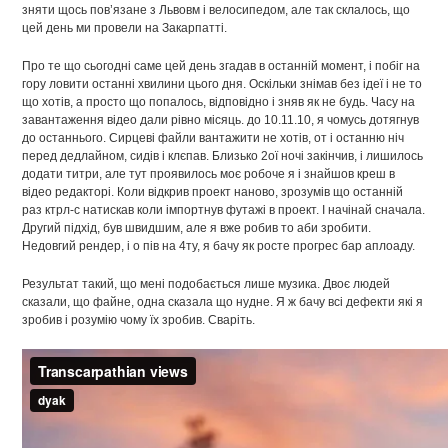
зняти щось пов’язане з Львовм і велосипедом, але так склалось, що
цей день ми провели на Закарпатті.
Про те що сьогодні саме цей день згадав в останній момент, і побіг на
гору ловити останні хвилини цього дня. Оскільки знімав без ідеї і не то
що хотів, а просто що попалось, відповідно і зняв як не будь. Часу на
завантаження відео дали рівно місяць. до 10.11.10, я чомусь дотягнув
до останнього. Сирцеві файли вантажити не хотів, от і останню ніч
перед дедлайном, сидів і клєпав. Близько 2ої ночі закінчив, і лишилось
додати титри, але тут проявилось моє робоче я і знайшов креш в
відео редакторі. Коли відкрив проект наново, зрозумів що останній
раз ктрл-с натискав коли імпортнув футажі в проект. І начінай сначала.
Другий підхід, був швидшим, але я вже робив то аби зробити.
Недовгий рендер, і о пів на 4ту, я бачу як росте прогрес бар аплоаду.
Результат такий, що мені подобається лише музика. Двоє людей
сказали, що файне, одна сказала що нудне. Я ж бачу всі дефекти які я
зробив і розумію чому їх зробив. Сваріть.