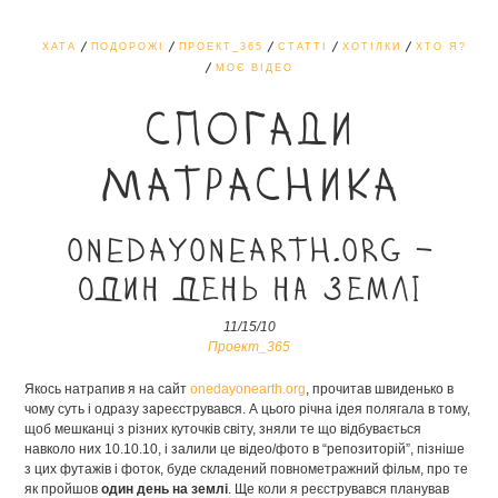
ХАТА
ПОДОРОЖІ
ПРОЕКТ_365
СТАТТІ
ХОТІЛКИ
ХТО Я?
МОЄ ВІДЕО
СПОГАДИ
МАТРАСНИКА
onedayonearth.org –
один день на землі
11/15/10
Проект_365
Якось натрапив я на сайт
onedayonearth.org
, прочитав швиденько в
чому суть і одразу зареєструвався. А цього річна ідея полягала в тому,
щоб мешканці з різних куточків світу, зняли те що відбувається
навколо них 10.10.10, і залили це відео/фото в “репозиторій”, пізніше
з цих футажів і фоток, буде складений повнометражний фільм, про те
як пройшов
один день на землі
. Ще коли я реєструвався планував