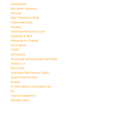
Zabahanka
Мої жовті окуляри
Vovsad
Bike Traveller's Blog
Сумна мелодія
Бескид
chainreactioncycles.com
Українка в Чилі
Ровером по Львову
Бути мною
СЮМ
Велокосів
Асоціація велосипедистів Києва
Simply Lio
Our world...
Культура Мистецтво Люди
Searchsilence blog
tivasyk
Історія малого неподобства
lca
Злапані моменти
Яремин блог