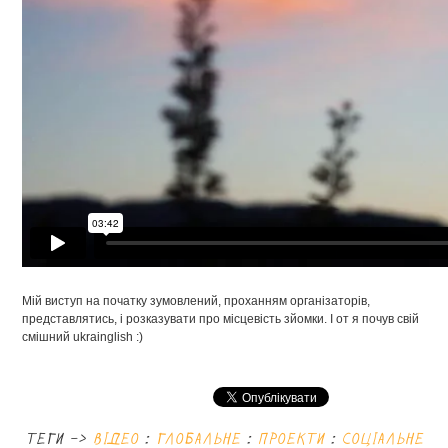
Мій виступ на початку зумовлений, проханням організаторів,
представлятись, і розказувати про місцевість зйомки. І от я почув свій
смішний ukrainglish :)
теги ->
відео
:
глобальне
:
проекти
:
соціальне