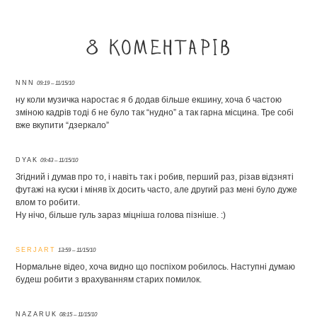
8 коментарів
NNN
09:19 – 11/15/10
ну коли музичка наростає я б додав більше екшину, хоча б частою
зміною кадрів тоді б не було так “нудно” а так гарна місцина. Тре собі
вже вкупити “дзеркало”
DYAK
09:43 – 11/15/10
Згідний і думав про то, і навіть так і робив, перший раз, різав відзняті
футажі на куски і міняв їх досить часто, але другий раз мені було дуже
влом то робити.
Ну нічо, більше гуль зараз міцніша голова пізніше. :)
SERJART
13:59 – 11/15/10
Нормальне відео, хоча видно що поспіхом робилось. Наступні думаю
будеш робити з врахуванням старих помилок.
NAZARUK
08:15 – 11/15/10