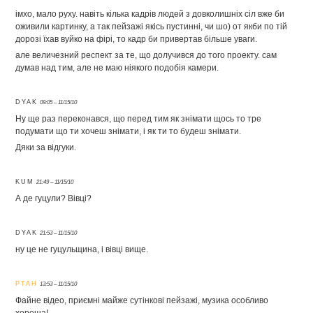
імхо, мало руху. навіть кілька кадрів людей з довколишніх сіл вже би
оживили картинку, а так пейзажі якісь пустинні, чи шо) от якби по тій
дорозі їхав вуйко на фірі, то кадр би привертав більше уваги.
але величезний респект за те, що долучився до того проекту. сам
думав над тим, але не маю ніякого подобія камери.
DYAK
09:05 – 11/15/10
Ну ще раз переконався, що перед тим як знімати щось то тре
подумати що ти хочеш знімати, і як ти то будеш знімати.
Дяки за відгуки.
KUM
21:49 – 11/15/10
А де гуцули? Вівці?
DYAK
21:53 – 11/15/10
ну це не гуцульщина, і вівці вище.
PTAH
13:53 – 11/15/10
Файне відео, приємні майже сутінкові пейзажі, музика особливо