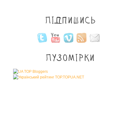
Підпишись
Пузомірки