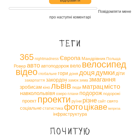
Повідомляти мене
про наступні коментарі
Теги
365
Європа
Мандрівник
nightmadness
Польща
велосипед
авто
вело
автоподорож
Ровер
відео
доця
думки
гори
діти
доня
глобальне
змагання
закордон
закарпаття
замок
зима
львів
місто
матрац
зробисам
кіно
люди
навколольвівя
подорож
озеро
подорожі
плани
проекти
різне
проект
свято
руїни
сайт
фото
цікаве
соціальне
статистика
імпреза
інфраструктура
Почитую