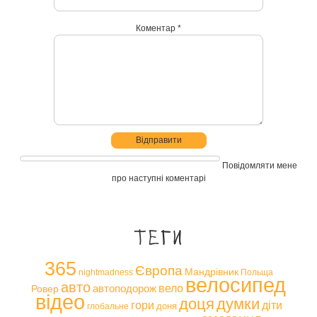
Коментар *
Повідомляти мене
про наступні коментарі
Теги
365
Європа
Мандрівник
nightmadness
Польща
велосипед
авто
вело
автоподорож
Ровер
відео
доця
думки
гори
діти
доня
глобальне