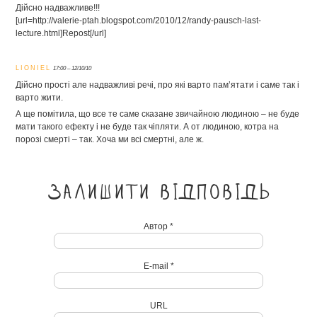
Дійсно надважливе!!!
[url=http://valerie-ptah.blogspot.com/2010/12/randy-pausch-last-
lecture.html]Repost[/url]
LIONIEL
17:00 – 12/10/10
Дійсно прості але надважливі речі, про які варто пам’ятати і саме так і
варто жити.
А ще помітила, що все те саме сказане звичайною людиною – не буде
мати такого ефекту і не буде так чіпляти. А от людиною, котра на
порозі смерті – так. Хоча ми всі смертні, але ж.
Залишити відповідь
Автор *
E-mail *
URL