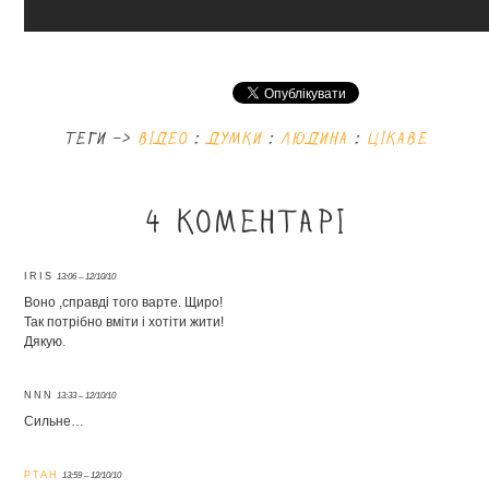
теги ->
відео
:
думки
:
людина
:
цікаве
4 коментарі
IRIS
13:06 – 12/10/10
Воно ,справді того варте. Щиро!
Так потрібно вміти і хотіти жити!
Дякую.
NNN
13:33 – 12/10/10
Сильне…
PTAH
13:59 – 12/10/10