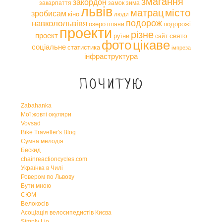
змагання
закордон
закарпаття
замок
зима
львів
місто
матрац
зробисам
кіно
люди
навколольвівя
подорож
озеро
подорожі
плани
проекти
різне
проект
свято
руїни
сайт
фото
цікаве
соціальне
статистика
імпреза
інфраструктура
Почитую
Zabahanka
Мої жовті окуляри
Vovsad
Bike Traveller's Blog
Сумна мелодія
Бескид
chainreactioncycles.com
Українка в Чилі
Ровером по Львову
Бути мною
СЮМ
Велокосів
Асоціація велосипедистів Києва
Simply Lio