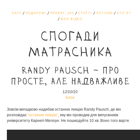
ХАТА
ПОДОРОЖІ
ПРОЕКТ_365
СТАТТІ
ХОТІЛКИ
ХТО Я?
МОЄ ВІДЕО
СПОГАДИ
МАТРАСНИКА
Randy Pausch – про
просте, але надважливе
12/10/10
Блог
Зовсім випадково надибав останню лекцію Randy Pausch, де він
розповідає
“останню лекцію”
, яку він проводив для випускників
університету Карнегі-Мелоун. Не пошкодуйте 10 хв. Воно того варте.