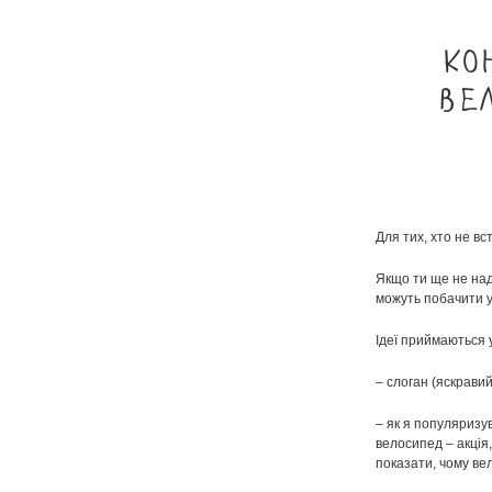
Ко
ве
Для тих, хто не вс
Якщо ти ще не наді
можуть побачити у
Ідеї приймаються у
– слоган (яскрави
– як я популяризу
велосипед – акція,
показати, чому вел