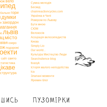
вело
рож
Сумна мелодія
сипед
Бескид
chainreactioncycles.com
гори
обальне
я
думки
Українка в Чилі
Ровером по Львову
закордон
тя
Бути мною
магання
СЮМ
львів
но
Велокосів
місто
ац
Асоціація велосипедистів
Києва
вівя
озеро
Simply Lio
ож
подорожі
оекти
Our world...
Культура Мистецтво Люди
е
свято
сайт
Searchsilence blog
статистика
tivasyk
цікаве
Історія малого неподобства
lca
структура
Злапані моменти
Яремин блог
ишись
Пузомірки