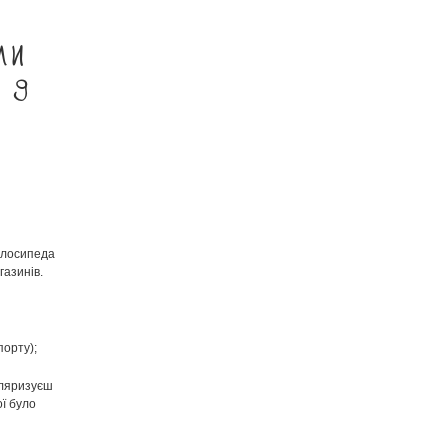
ми
 9
велосипеда
газинів.
порту);
уляризуєш
ої було