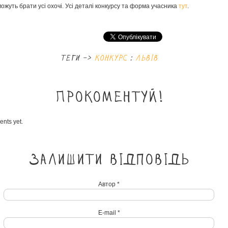
можуть брати усі охочі. Усі деталі конкурсу та форма учасника
тут
.
теги ->
конкурс
:
львів
Прокоментуй!
nts yet.
Залишити відповідь
Автор *
E-mail *