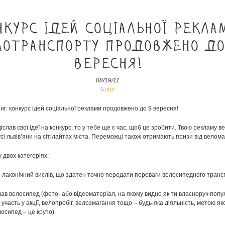
нкурс ідей соціальної рекла
лотранспорту продовжено до
вересня!
08/19/11
Блог
тиг: конкурс ідей соціальної реклами продовжено до 9 вересня!
слав свої ідеї на конкурс, то у тебе ще є час, щоб це зробити. Твою рекламу 
сі львів’яни на сітілайтах міста. Переможці також отримають призи від велома
 двох категоріях:
й лаконічний вислів, що здатен точно передати переваги велосипедного транс
вав велосипед (фото- або відеоматеріал, на якому видно як ти власноруч поп
 участь у акції, велопробіг, велозмагання тощо – будь-яка діяльність, метою як
осипед – це круто).