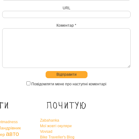
URL
Коментар *
Повідомляти мене про наступні коментарі
ги
Почитую
Zabahanka
htmadness
Мої жовті окуляри
андрівник
Vovsad
авто
ер
Bike Traveller's Blog