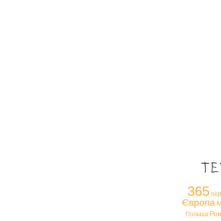
Те
365
nig
Європа
М
Ров
Польща