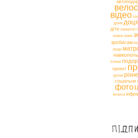
автоподо
вело
відео
гл
доц
доня
діти
закарпат
з
замок
зима
зробисам
кі
матр
люди
навкололь
подор
плани
пр
проект
різн
руїни
соціальне
фото
інфра
імпреза
Підп