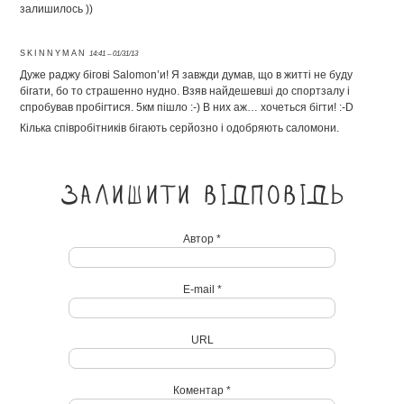
залишилось ))
SKINNYMAN
14:41 – 01/31/13
Дуже раджу бігові Salomon’и! Я завжди думав, що в житті не буду
бігати, бо то страшенно нудно. Взяв найдешевші до спортзалу і
спробував пробігтися. 5км пішло :-) В них аж… хочеться бігти! :-D
Кілька співробітників бігають серйозно і одобряють саломони.
Залишити відповідь
Автор *
E-mail *
URL
Коментар *