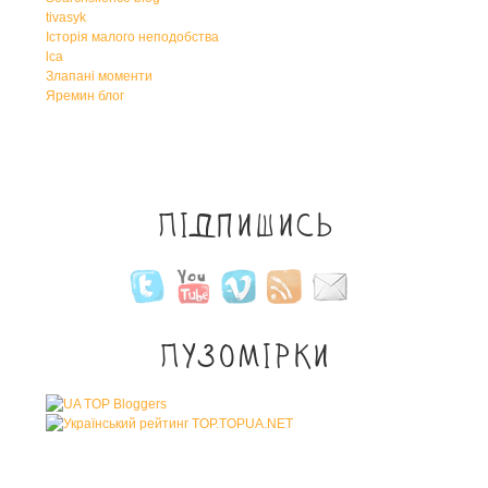
tivasyk
Історія малого неподобства
lca
Злапані моменти
Яремин блог
Підпишись
Пузомірки