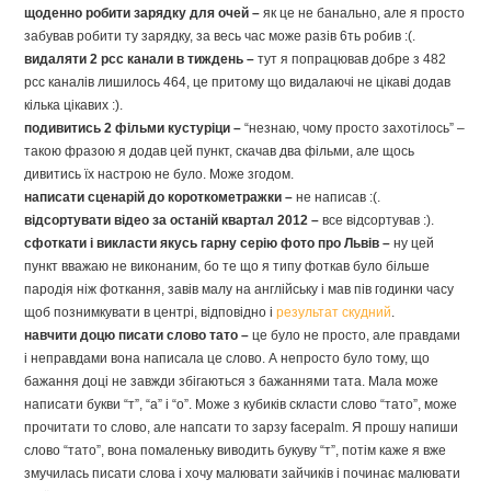
щоденно робити зарядку для очей –
як це не банально, але я просто
забував робити ту зарядку, за весь час може разів 6ть робив :(
.
видаляти 2 рсс канали в тиждень –
тут я попрацював добре з 482
рсс каналів лишилось 464, це притому що видалаючі не цікаві додав
кілька цікавих :)
.
подивитись 2 фільми кустуріци –
“
незнаю, чому просто захотілось” –
такою фразою я додав цей пункт, скачав два фільми, але щось
дивитись їх настрою не було. Може згодом.
написати сценарій до короткометражки –
не написав :(.
відсортувати відео за останій квартал 2012 –
все відсортував :).
сфоткати і викласти якусь гарну серію фото про Львів –
ну цей
пункт вважаю не виконаним, бо те що я типу фоткав було більше
пародія ніж фоткання, завів малу на англійську і мав пів годинки часу
щоб познимкувати в центрі, відповідно і
результат скудний
.
навчити доцю писати слово тато –
це було не просто, але правдами
і неправдами вона написала це слово. А непросто було тому, що
бажання доці не завжди збігаються з бажаннями тата. Мала може
написати букви “т”, “а” і “о”. Може з кубиків скласти слово “тато”, може
прочитати то слово, але напсати то зарзу facepalm. Я прошу напиши
слово “тато”, вона помаленьку виводить букуву “т”, потім каже я вже
змучилась писати слова і хочу малювати зайчиків і починає малювати