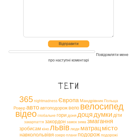
Повідомляти мене
про наступні коментарі
Теги
365
Європа
Мандрівник
nightmadness
Польща
велосипед
авто
вело
автоподорож
Ровер
відео
доця
думки
гори
діти
доня
глобальне
змагання
закордон
закарпаття
замок
зима
львів
місто
матрац
зробисам
кіно
люди
навколольвівя
подорож
озеро
подорожі
плани