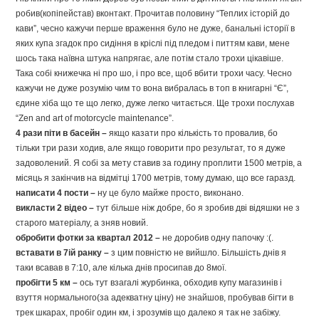
робив(копіпейстав) вконтакт. Прочитав половину “Теплих історій до
кави”, чесно кажучи перше враження було не дуже, банальні історії в
яких купа згадок про сидіння в кріслі під пледом і питтям кави, мене
шось така наївна штука напрягає, але потім стало трохи цікавіше.
Така собі книжечка ні про шо, і про все, щоб вбити трохи часу. Чесно
кажучи не дуже розумію чим то вона вибралась в топ в книгарні “Є”,
єдине хіба що те що легко, дуже легко читається. Ще трохи послухав
“Zen and art of motorcycle maintenance”.
4 рази піти в басейн –
якщо казати про кількість то провалив, бо
тільки три рази ходив, але якщо говорити про результат, то я дуже
задоволений. Я собі за мету ставив за годину проплити 1500 метрів, а
місяць я закінчив на відмітці 1700 метрів, тому думаю, що все гаразд
.
написати 4 пости –
ну це було майже просто, виконано.
викласти 2 відео –
тут більше ніж добре, бо я зробив дві відяшки не з
старого матеріалу, а зняв новий.
обробити фотки за квартал 2012 –
не доробив одну папочку :(.
вставати в 7ій ранку –
з цим повністю не вийшло. Більшість днів я
таки всавав в 7:10, але кілька днів просипав до 8мої.
пробігти 5 км –
ось тут взагалі журбинка, обходив купу магазинів і
взуття нормального(за адекватну ціну) не знайшов, пробував бігти в
трек шкарах, пробіг один км, і зрозумів що далеко я так не забіжу.