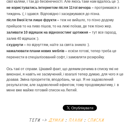
свої каляки, і так до бескінечності. Але якось таки нам вдалось це :).
не користуватись інтернетом після 11тої вечора –
протримався з
тиждень :(, і здався. Відповідно і засиджувався до пізна.
після 8мої їсти лише фрукти –
теж не вийшло, то пізно додому
прийшов то на пиво пішов, то на лижі поїхав, де теж пізно жер.
заливати 10 відяшок на відеохостинг щотижня –
тут все гаразд,
залив 40 відяшок :).
схуднути –
по відчуттям, наїте за свята зникло :).
намалювати плани нових меблів –
ескізи готові, тепер треба це
перенести в спеціалізований софт, і замовляти розкройку
.
Ось такі от справи. Цікавий факт, що деяким речима в списку які не
виконані, я навіть не засмучений, і взагалі тепер думаю, для чого я це
доавав. Зміна пріоритетів, вподобань, чи що. Я не задоволений
результатом, але задоволений ефектом, тому продовжуватиму, і в
мене вже майже готовий список на Лютий.
теги ->
думки
:
плани
:
списки