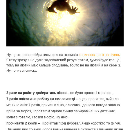
Ну що ж пора розібратись що я натворив із
запланованого на січень
.
Скажу зразу я не дуже задоволений результатом, думав буде краще,
тому на лютий маю більше сподівань, тобто не на лютий а на себе :).
Ну почну зі списку.
3 рази на роботу добиратись пішки –
це було просто і корисно.
7 разів поїхати на роботу на велосипеді –
оце я провалив, вийшло
меньше аніж 7 разів, причин кілька, плюсова і дощова погода значно
гірша за мороз, і протягом одного тижня забирав наших датських
колег з готелю, і возив в офіс. Ну нічо.
прочитати 2 книги –
Прочитав “Код Дурова”, якщо короткто то фігня.
Пів книги про то який Доров був незвичний в дитинстві і пів книги як він