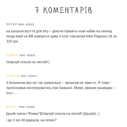
7 коментарів
OSTAP
08:53 – 01/31/13
на рахунок взуття для бігу – деколи бувають нові найки на секонд
хенді який на ВВ навпроти цуму, я собі там купив Nike Pegasus 28 за
320 грн
РОМАН
09:16 – 01/31/13
Озвучуй список на лютий! )
SASHYK
09:37 – 01/31/13
З біганиною все не так тривіально – організм не звик-то. Я тому і
пропонував скооперуватись при бажанні. Може, рванув зашвидко –
ось і …
NATALI
09:44 – 01/31/13
[quote name=”Роман”]Озвучуй список на лютий! )[/quote] ;-)
і де ті всі 40 відяшок, на vimeo?