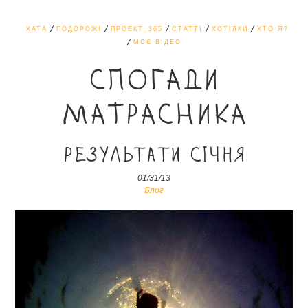
ХАТА
ПОДОРОЖІ
ПРОЕКТ_365
СТАТТІ
ХОТІЛКИ
ХТО Я?
МОЄ ВІДЕО
СПОГАДИ
МАТРАСНИКА
Результати січня
01/31/13
Блог