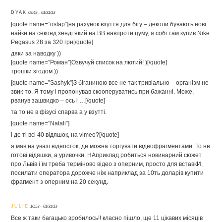
DYAK
09:49 – 01/31/13
[quote name=”ostap”]на рахунок взуття для бігу – деколи бувають нові
найки на секонд хенді який на ВВ навпроти цуму, я собі там купив Nike
Pegasus 28 за 320 грн[/quote]
дяки за наводку ))
[quote name=”Роман”]Озвучуй список на лютий! )[/quote]
трошки згодом ))
[quote name=”Sashyk”]З біганиною все не так тривіально – організм не
звик-то. Я тому і пропонував скооперуватись при бажанні. Може,
рванув зашвидко – ось і …[/quote]
та то не в фізусі спарва а у взутті.
[quote name=”Natali”]
і де ті всі 40 відяшок, на vimeo?[/quote]
я мав на увазі відеосток, де можна торгувати відеофрагментами. То не
готові відяшки, а уривочки. НАприклад робиться новинарний сюжет
про Львів і їм треба терміново відео з оперним, просто для вставкИ,
посилати оператора дорожче ніж наприклад за 10ть доларів купити
фрагмент з оперним на 20 секунд.
JULIE
10:53 – 01/31/13
Все ж таки багацько зробилось!! класно пішло, ще 11 цікавих місяців