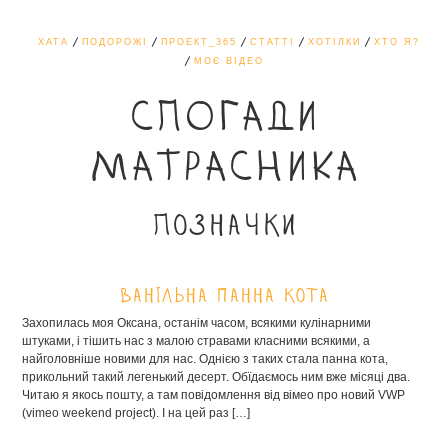
ХАТА
ПОДОРОЖІ
ПРОЕКТ_365
СТАТТІ
ХОТІЛКИ
ХТО Я?
МОЄ ВІДЕО
СПОГАДИ
МАТРАСНИКА
Позначки
Ванільна панна кота
Захопилась моя Оксана, останім часом, всякими кулінарними
штуками, і тішить нас з малою стравами класними всякими, а
найголовніше новими для нас. Однією з таких стала панна кота,
прикольний такий легенький десерт. Обїдаємось ним вже місяці два.
Читаю я якось пошту, а там повідомлення від вімео про новий VWP
(vimeo weekend project). І на цей раз […]