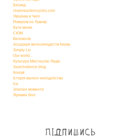
Бескид
chainreactioncycles.com
Українка в Чилі
Ровером по Львову
Бути мною
СЮМ
Велокосів
Асоціація велосипедистів Києва
Simply Lio
Our world...
Культура Мистецтво Люди
Searchsilence blog
tivasyk
Історія малого неподобства
lca
Злапані моменти
Яремин блог
Підпишись