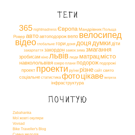
Теги
365
Європа
Мандрівник
nightmadness
Польща
велосипед
авто
вело
автоподорож
Ровер
відео
доця
думки
гори
діти
доня
глобальне
змагання
закордон
закарпаття
замок
зима
львів
місто
матрац
зробисам
кіно
люди
навколольвівя
подорож
озеро
подорожі
плани
проекти
різне
проект
свято
руїни
сайт
фото
цікаве
соціальне
статистика
імпреза
інфраструктура
Почитую
Zabahanka
Мої жовті окуляри
Vovsad
Bike Traveller's Blog
Сумна мелодія