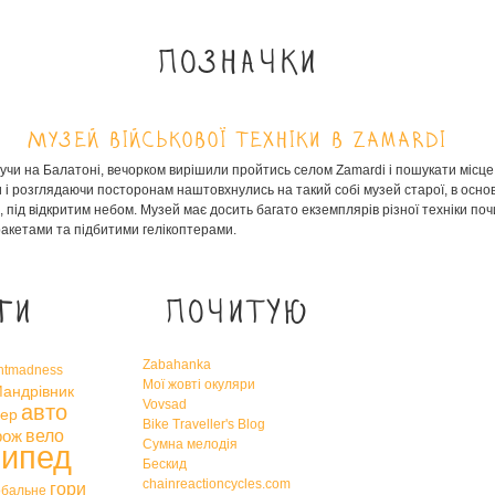
Позначки
Музей військової техніки в Zamardi
учи на Балатоні, вечорком вирішили пройтись селом Zamardi і пошукати місце,
 і розглядаючи посторонам наштовхнулись на такий собі музей старої, в осно
, під відкритим небом. Музей має досить багато екземплярів різної техніки по
 ракетами та підбитими гелікоптерами.
ги
Почитую
Zabahanka
htmadness
Мої жовті окуляри
андрівник
Vovsad
авто
ер
Bike Traveller's Blog
вело
рож
Сумна мелодія
сипед
Бескид
chainreactioncycles.com
гори
обальне