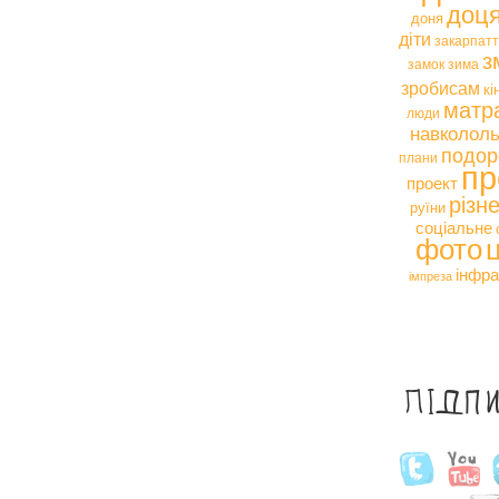
доц
доня
діти
закарпат
з
замок
зима
зробисам
кі
матр
люди
навкололь
подор
плани
пр
проект
різн
руїни
соціальне
фото
інфра
імпреза
Підп