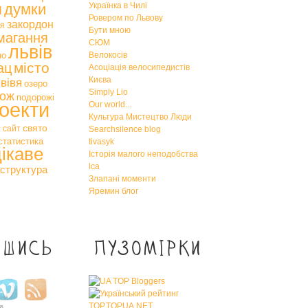
я
думки
Українка в Чилі
Ровером по Львову
закордон
тя
Бути мною
магання
СЮМ
львів
но
Велокосів
місто
ац
Асоціація велосипедистів
Києва
вівя
озеро
Simply Lio
ож
подорожі
оекти
Our world...
Культура Мистецтво Люди
е
свято
сайт
Searchsilence blog
статистика
tivasyk
цікаве
Історія малого неподобства
lca
структура
Злапані моменти
Яремин блог
ишись
Пузомірки