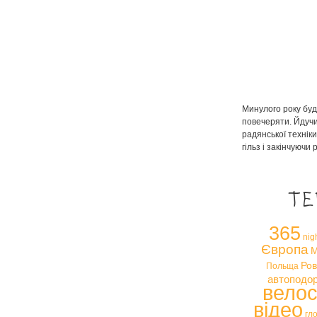
Минулого року буд
повечеряти. Йдучи
радянської техніки
гільз і закінчуючи
Те
365
nig
Європа
М
Ров
Польща
автоподо
вело
відео
гл