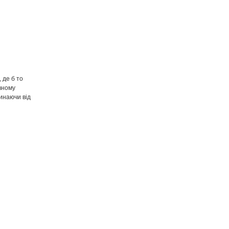
 де б то
вному
чинаючи від