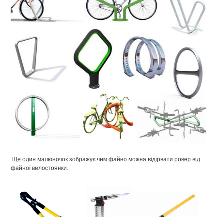
Ще один малюночок зображує чим файно можна відірвати ровер від
файної велостоянки.