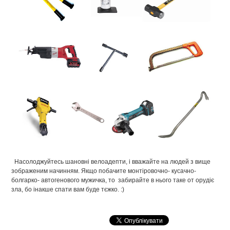
Насолоджуйтесь шановні велоадепти, і вважайте на людей з вище
зображеним начинням. Якщо побачите монтіровочно- кусачно-
болгарко- автогенового мужичка, то забирайте в нього таке от орудіє
зла, бо інакше спати вам буде тєжко. :)