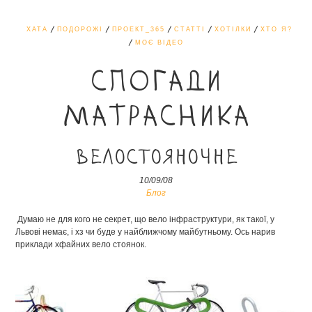
ХАТА
ПОДОРОЖІ
ПРОЕКТ_365
СТАТТІ
ХОТІЛКИ
ХТО Я?
МОЄ ВІДЕО
СПОГАДИ
МАТРАСНИКА
Велостояночне
10/09/08
Блог
Думаю не для кого не секрет, що вело інфраструктури, як такої, у
Львові немає, і хз чи буде у найближчому майбутньому. Ось нарив
приклади хфайних вело стоянок.