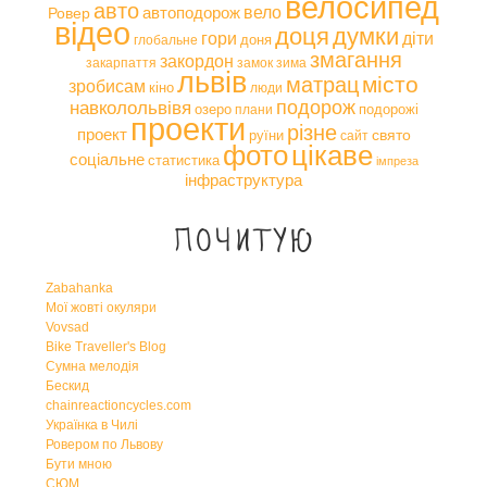
велосипед
авто
вело
автоподорож
Ровер
відео
доця
думки
гори
діти
доня
глобальне
змагання
закордон
закарпаття
замок
зима
львів
місто
матрац
зробисам
кіно
люди
навколольвівя
подорож
озеро
подорожі
плани
проекти
різне
проект
свято
руїни
сайт
фото
цікаве
соціальне
статистика
імпреза
інфраструктура
Почитую
Zabahanka
Мої жовті окуляри
Vovsad
Bike Traveller's Blog
Сумна мелодія
Бескид
chainreactioncycles.com
Українка в Чилі
Ровером по Львову
Бути мною
СЮМ