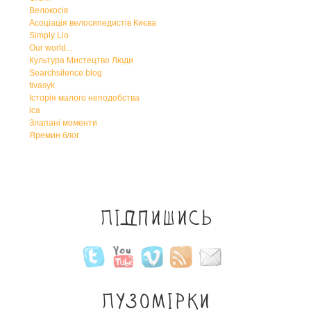
Велокосів
Асоціація велосипедистів Києва
Simply Lio
Our world...
Культура Мистецтво Люди
Searchsilence blog
tivasyk
Історія малого неподобства
lca
Злапані моменти
Яремин блог
Підпишись
Пузомірки