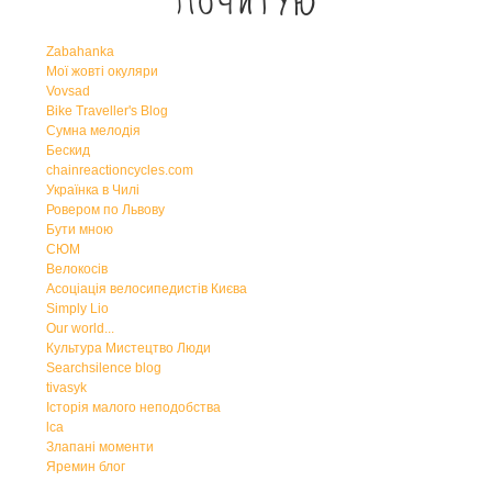
Почитую
Zabahanka
Мої жовті окуляри
Vovsad
Bike Traveller's Blog
Сумна мелодія
Бескид
chainreactioncycles.com
Українка в Чилі
Ровером по Львову
Бути мною
СЮМ
Велокосів
Асоціація велосипедистів Києва
Simply Lio
Our world...
Культура Мистецтво Люди
Searchsilence blog
tivasyk
Історія малого неподобства
lca
Злапані моменти
Яремин блог