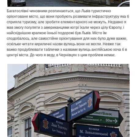
Багатослівні чиновники розпинаються, що Львів туристично
орієнтоване місто, що вони пробують розвивати інфраструктуру яка б
сприяла туризму, але зробити елементарного не можуть. Недавно я
мав змогу погуляти з американцями котрі їхали через цілу Європу, і
найсхіднішою крапкою їхньої подорожі був Львів. Місто їм
сподобалось, але самостійне орієнтування для них було дуже важке,
оскільки читати кириличні назви вулиць вони не могли. Невже так
важко продублювати таблички з назвами вулиць англійською хоча б в
центрі міста. До чого я веду, в Чернівцях з цим проблем немає.