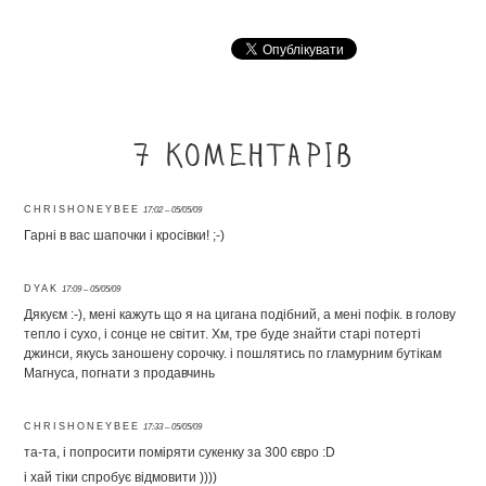
7 коментарів
CHRISHONEYBEE
17:02 – 05/05/09
Гарні в вас шапочки і кросівки! ;-)
DYAK
17:09 – 05/05/09
Дякуєм :-), мені кажуть що я на цигана подібний, а мені пофік. в голову
тепло і сухо, і сонце не світит. Хм, тре буде знайти старі потерті
джинси, якусь заношену сорочку. і пошлятись по гламурним бутікам
Магнуса, погнати з продавчинь
CHRISHONEYBEE
17:33 – 05/05/09
та-та, і попросити поміряти сукенку за 300 євро :D
і хай тіки спробує відмовити ))))