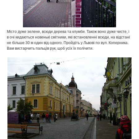
Місто дуже зелене, всюди дерева та клумби. Також воно дуже чисте, і
в очі кидаються новенькі смітники, які встановленні всюди, на відстані
не більше 30 м один від одного. Пройдіть у Львові по вул. Коперника.
Вам вистарчить пальців рук, щоб усіх їх полічити.