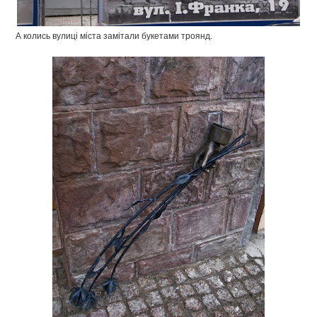
А колись вулиці міста замітали букетами троянд.