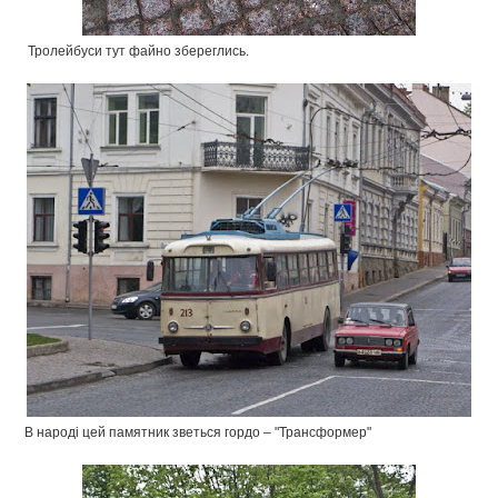
Тролейбуси тут файно збереглись.
В народі цей памятник зветься гордо – "Трансформер"