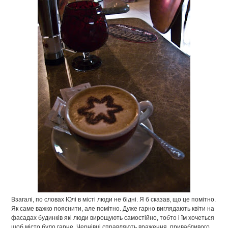
Взагалі, по словах Юлі в місті люди не бідні. Я б сказав, що це помітно.
Як саме важко пояснити, але помітно. Дуже гарно виглядають квіти на
фасадах будинків які люди вирощують самостійно, тобто і їм хочеться
щоб місто було гарне. Чернівці справляють враження, привабливого,