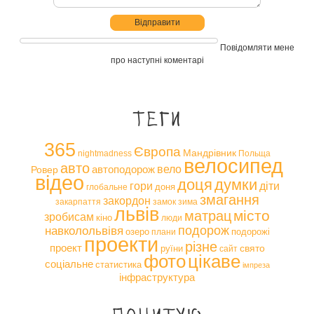
Повідомляти мене
про наступні коментарі
Теги
365
Європа
Мандрівник
nightmadness
Польща
велосипед
авто
вело
автоподорож
Ровер
відео
доця
думки
гори
діти
доня
глобальне
змагання
закордон
закарпаття
замок
зима
львів
місто
матрац
зробисам
кіно
люди
навколольвівя
подорож
озеро
подорожі
плани
проекти
різне
проект
свято
руїни
сайт
фото
цікаве
соціальне
статистика
імпреза
інфраструктура