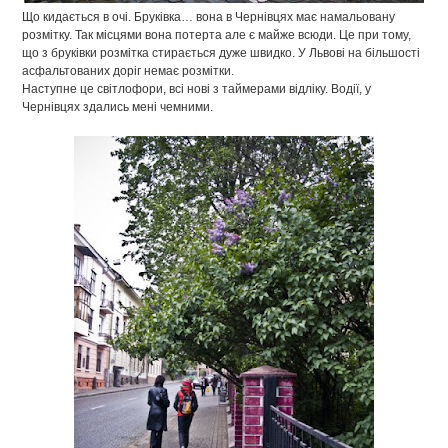
Що кидається в очі. Бруківка… вона в Чернівцях має намальовану
розмітку. Так місцями вона потерта але є майже всюди. Це при тому,
що з бруківки розмітка стирається дуже швидко. У Львові на більшості
асфальтованих доріг немає розмітки.
Наступне це світлофори, всі нові з таймерами відліку. Водії, у
Чернівцях здались мені чемними.