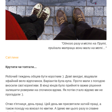
"Одного разу в місто на Пруті,
приїхали матраци вони мали на меті…"
Світлини
Крутити чи топтати…
Робочий тиждень обіцяв бути коротким :). Довгі вихідні, віщували
хфайний вело відпочинок. Варіантів була купа. Проте мапи з погодою
вносили свої корективи. В кінці кінців було прийняте важке рішення
залишити роверики на спочинок вдома. Як потім стало відомо ми не
прогадали :).
Отже п'ятниця, день праці. Цей день ми присвятили хатній праці, а
також походу на вокзал по квитки. А їдемо ми цього разу в славне