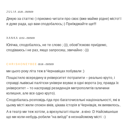
JULIA
10:26 – 05/05/09
Дякую за статтю:-) приємно читати про своє (вже майже рідне) місто! І
я дуже рада, що вам сподобалось;-) Приїжджайте ще!!!
XANKA
10:53 – 05/05/09
Юлічка, сподобалось, не те слово ;-))), обов\”язково приїдемо,
сподіваюсь і не раз, якщо запросиш, звичайно :-)))
CHRISHONEYBEE
00:36 – 05/05/09
ми цього року літа теж в Чернавіцах побували :)
Пощастило всередину в університет потрапити – реально круто, і
справді львівські палітєхи-універи взуває в одні ворота (ну, правда їх
університет – то насправді резиденція митрополитів галичини
колишня, але все одно круто).
Сподобалась розповідь гіда про багаточисельні національності, які в
цьому місті жили спокон віків, цікава історія в Чернівців, як виявилось..
А в театр ми теж хотіли, а врезультаті пішли ..в кіно :D Найсмішніше
що ми коли-небудь робили “на виїзді” в незнайомому місті :-)