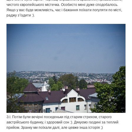
чистого європейського містечка. Особисто мені дуже сподобалось.
Якщо у вас буде можливість, час і бажання поїхати погуляти по місті,
раджу з’їздити :).
З.І. Потім були вечірні посиденьки під старим стрихом, старого
австрійського будинку, і здоровий сон :). Дякуємо газдині за теплий
прийом. Зранку ми поїхали далі, але цевже інша історія ;)