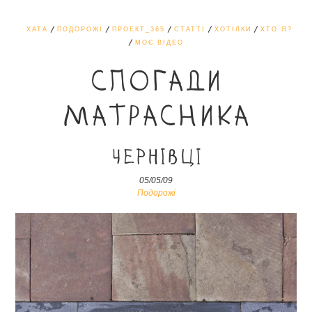
ХАТА
ПОДОРОЖІ
ПРОЕКТ_365
СТАТТІ
ХОТІЛКИ
ХТО Я?
МОЄ ВІДЕО
СПОГАДИ
МАТРАСНИКА
Чернівці
05/05/09
Подорожі