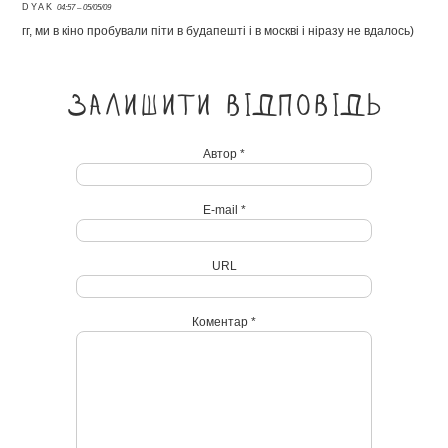
DYAK
04:57 – 05/05/09
гг, ми в кіно пробували піти в будапешті і в москві і ніразу не вдалось)
Залишити відповідь
Автор *
E-mail *
URL
Коментар *