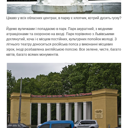
Цікаво у всіх обласних центрах, в парку є хлопчик, котрий дусить гуску?
Йдемо вуличками і попадаємо в парк. Парк акуратний, з модними
атракціонами та охороною на вході. Парк порівняно з Львівськими
доглянутий, хоча і є місцем постійних, культурних попойок молоді. З
літнього театру доноситься російська попса у виконанні місцевих
зірок, іноді розбавлена англійською попсою. Все зелене, чисте, багато
квітів, багато всяких монументів.