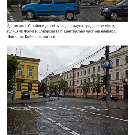
Йдемо далі. Є райони де всі вулиці нагадують радянське місто, з
вулицями Фрунзе, Суворова і т.п. Центральна частина навпаки,
Шевченка, Кобилянської і т.п.