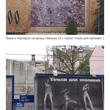
Також в Чернівцях на вулиці І.Франка 19 є туалет тільки для сміливих :)