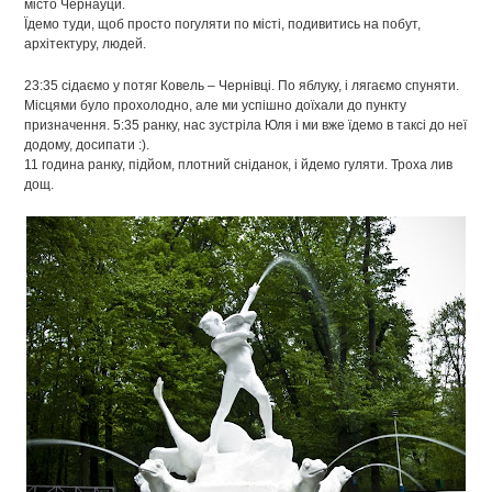
місто Чернауци.
Їдемо туди, щоб просто погуляти по місті, подивитись на побут,
архітектуру, людей.
23:35 сідаємо у потяг Ковель – Чернівці. По яблуку, і лягаємо спуняти.
Місцями було прохолодно, але ми успішно доїхали до пункту
призначення. 5:35 ранку, нас зустріла Юля і ми вже їдемо в таксі до неї
додому, досипати :).
11 година ранку, підйом, плотний сніданок, і йдемо гуляти. Троха лив
дощ.