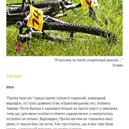
"Я заплачу за тебе стартовий внесок…"
Усама
Світлини
Intro
"Проба hard ver." представляє собою 6-годинний, командний
марафон, по трасі довжино 8 км, в Брюховецькому лісі, поблизу
Львова. Після Вульок я зарікався більше не брати участі у змаганях,
тому що, для мене особисто ніякого задоволення, а напрягатись
потрібно не погано. Відповідно, Проба аж ніяк не торкалась моєї
уваги, я там не був і не хотів. Але так сталось, що я все таки брав