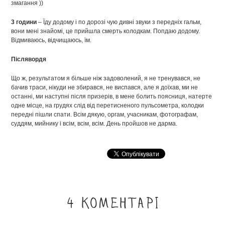
змагання ))
3 години
– Їду додому і по дорозі чую дивні звуки з передніх гальм,
вони мені знайомі, це прийшла смерть колодкам. Попдаю додому.
Відмиваюсь, відчищаюсь, їм.
Післявордя
Що ж, результатом я більше ніж задоволений, я не тренувався, не
бачив траси, нікуди не збирався, не виспався, але я доїхав, ми не
останні, ми наступні після призерів, в мене болить поясниця, натерте
одне місце, на грудях слід від перетисненого пульсометра, колодки
передні пішли спати. Всім дякую, оргам, учасникам, фотографам,
суддям, мийнику і всім, всім, всім. День пройшов не дарма.
4 коментарі