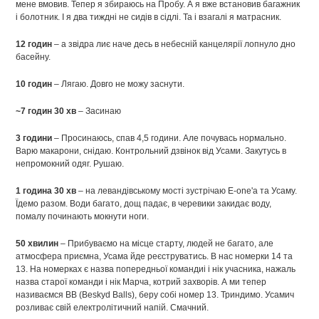
мене вмовив. Тепер я збираюсь на Пробу. А я вже встановив багажник
і болотник. І я два тиждні не сидів в сідлі. Та і взагалі я матрасник.
12 годин
– а звідра лиє наче десь в небесній канцелярії лопнуло дно
басейну.
10 годин
– Лягаю. Довго не можу заснути.
~7 годин 30 хв
– Засинаю
3 години
– Просинаюсь, спав 4,5 години. Але почувась нормально.
Варю макарони, снідаю. Контрольний дзвінок від Усами. Закутусь в
непромокний одяг. Рушаю.
1 година 30 хв
– на левандівському мості зустрічаю E-one'a та Усаму.
Їдемо разом. Води багато, дощ падає, в черевики закидає воду,
помалу починають мокнути ноги.
50 хвилин
– Прибуваємо на місце старту, людей не багато, але
атмосфера приємна, Усама йде реєструватись. В нас номерки 14 та
13. На номерках є назва попередньої командиі і нік учасника, нажаль
назва старої команди і нік Марча, котрий захворів. А ми тепер
називаємся BB (Beskyd Balls), беру собі номер 13. Триндимо. Усамич
розливає свій електролітичний напій. Смачний.