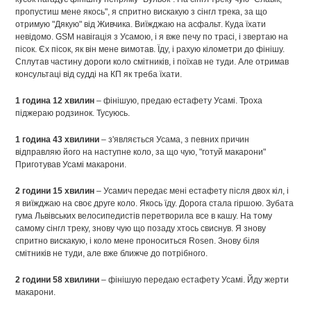
пропустиш мене якось", я спритно вискакую з сінгл трека, за що
отримую "Дякую" від Живчика. Виїжджаю на асфальт. Куда їхати
невідомо. GSM навігація з Усамою, і я вже печу по трасі, і звертаю на
пісок. Єх пісок, як він мене вимотав. Їду, і рахую кілометри до фінішу.
Сплутав частину дороги коло смітників, і поїхав не туди. Але отримав
консультаці від судді на КП як треба їхати.
1 година 12 хвилин
– фінішую, предаю естафету Усамі. Троха
піджераю родзинок. Тусуюсь.
1 година 43 хвилини
– з'являється Усама, з певних причин
відправляю його на наступне коло, за що чую, "готуй макарони"
Приготував Усамі макарони.
2 години 15 хвилин
– Усамич передає мені естафету після двох кіл, і
я виїжджаю на своє друге коло. Якось їду. Дорога стала гіршою. Зубата
гума Львівських велосипедистів перетворила все в кашу. На тому
самому сінгл треку, знову чую що позаду хтось свиснув. Я знову
спритно вискакую, і коло мене проноситься Rosen. Знову біля
смітників не туди, але вже ближче до потрібного.
2 години 58 хвилини
– фінішую передаю естафету Усамі. Йду жерти
макарони.