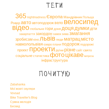
Теги
365
Європа
Мандрівник
nightmadness
Польща
велосипед
авто
вело
автоподорож
Ровер
відео
доця
думки
гори
діти
доня
глобальне
змагання
закордон
закарпаття
замок
зима
львів
місто
матрац
зробисам
кіно
люди
навколольвівя
подорож
озеро
подорожі
плани
проекти
різне
проект
свято
руїни
сайт
фото
цікаве
соціальне
статистика
імпреза
інфраструктура
Почитую
Zabahanka
Мої жовті окуляри
Vovsad
Bike Traveller's Blog
Сумна мелодія
Бескид