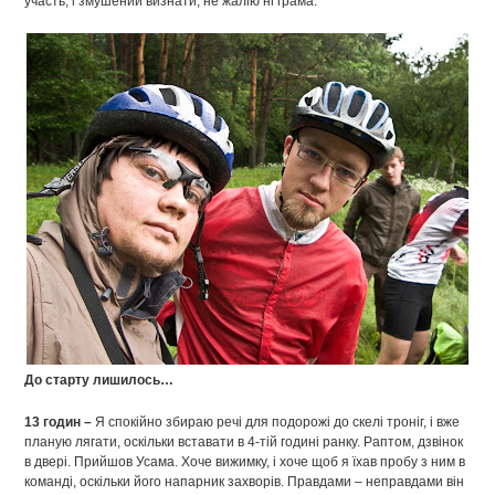
участь, і змушений визнати, не жалію ні грама.
До старту лишилось…
13 годин –
Я спокійно збираю речі для подорожі до скелі троніг, і вже
планую лягати, оскільки вставати в 4-тій годині ранку. Раптом, дзвінок
в двері. Прийшов Усама. Хоче вижимку, і хоче щоб я їхав пробу з ним в
команді, оскільки його напарник захворів. Правдами – неправдами він