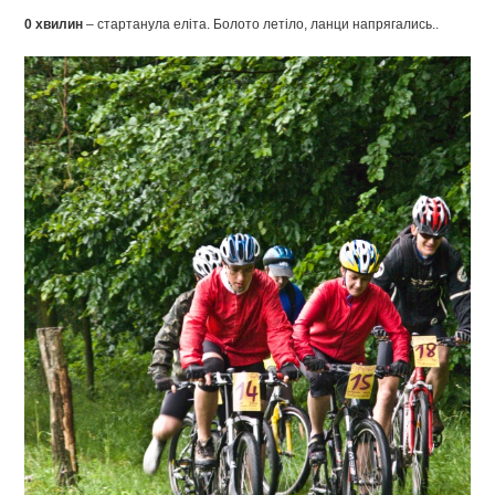
0 хвилин
– стартанула еліта. Болото летіло, ланци напрягались..