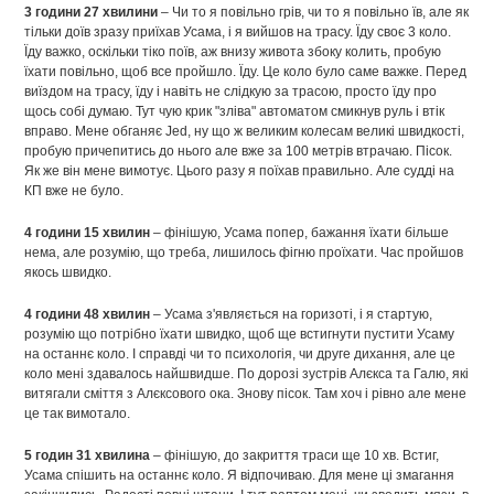
3 години 27 хвилини
– Чи то я повільно грів, чи то я повільно їв, але як
тільки доїв зразу приїхав Усама, і я вийшов на трасу. Їду своє 3 коло.
Їду важко, оскільки тіко поїв, аж внизу живота збоку колить, пробую
їхати повільно, щоб все пройшло. Їду. Це коло було саме важке. Перед
виїздом на трасу, їду і навіть не слідкую за трасою, просто їду про
щось собі думаю. Тут чую крик "зліва" автоматом смикнув руль і втік
вправо. Мене обганяє Jed, ну що ж великим колесам великі швидкості,
пробую причепитись до нього але вже за 100 метрів втрачаю. Пісок.
Як же він мене вимотує. Цього разу я поїхав правильно. Але судді на
КП вже не було.
4 години 15 хвилин
– фінішую, Усама попер, бажання їхати більше
нема, але розумію, що треба, лишилось фігню проїхати. Час пройшов
якось швидко.
4 години 48 хвилин
– Усама з'являється на горизоті, і я стартую,
розумію що потрібно їхати швидко, щоб ще встигнути пустити Усаму
на останнє коло. І справді чи то психологія, чи друге дихання, але це
коло мені здавалось найшвидше. По дорозі зустрів Алєкса та Галю, які
витягали сміття з Алєксового ока. Знову пісок. Там хоч і рівно але мене
це так вимотало.
5 годин 31 хвилина
– фінішую, до закриття траси ще 10 хв. Встиг,
Усама спішить на останнє коло. Я відпочиваю. Для мене ці змагання