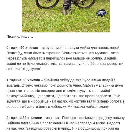
Після фінішу…
0 годин 40 хвилин
– вирушаємо на пошуки мийки для наших коней.
Ледве їду, мязи болять страшне, Усама сміється, а я мучаюсь, якось
через кілька кілометрів перейшло і вже більше не боліло. В одній
мийці де не було жодного клієнта, нам загнули по 20 грн. за ровер, ми
сказали "ні, дякуємо".
1 година 30 хвилин –
знайшли мийку де вже було кілька людей з
змагань. Стоїмо чекаємо поки домиють Авео. Мабуть у власника дуже
цікаве життя, що він посеред дня в неділю тусується на мийці і
показує мийнику, що помити, що протерти, що пропилососити. Таке
відчуття, що він робив це нам назло. Як кортіло взяти жменю болота з
ровера, і жбурнути йому в лобовуху. Ми чекали майже годину.
2 години 22 хвилини –
дзвонить Паспорт і повідомляє радісну новину.
Вийшла плутанина з протоколом, і в нас насправді 4 місце. Радості
немає меж. Заводимо роверки в мийку. Я на бруднішому приїхав на