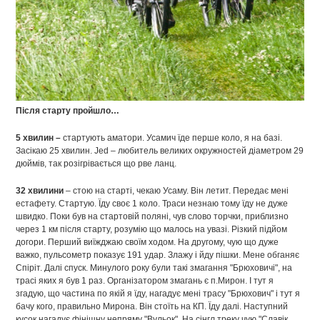
Після старту пройшло…
5 хвилин –
стартують аматори. Усамич їде перше коло, я на базі.
Засікаю 25 хвилин. Jed – любитель великих окружностей діаметром 29
дюймів, так розігрівається що рве ланц.
32 хвилини
– стою на старті, чекаю Усаму. Він летит. Передає мені
естафету. Стартую. Їду своє 1 коло. Траси незнаю тому їду не дуже
швидко. Поки був на стартовій поляні, чув слово торчки, приблизно
через 1 км після старту, розумію що малось на увазі. Різкий підйом
догори. Перший виїжджаю своїм ходом. На другому, чую що дуже
важко, пульсометр показує 191 удар. Злажу і йду пішки. Мене обганяє
Спіріт. Далі спуск. Минулого року були такі змагання "Брюховичі", на
трасі яких я був 1 раз. Організатором змагань є п.Мирон. І тут я
згадую, що частина по якій я їду, нагадує мені трасу "Брюхович" і тут я
бачу кого, правильно Мирона. Він стоїть на КП. Їду далі. Наступний
кусок нагадує фінішну непряму "Вульок". На сінгл треку чую "Славік,