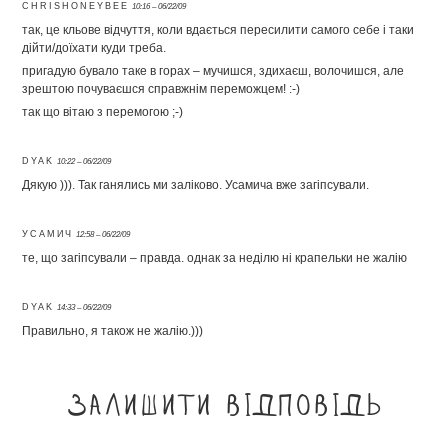
CHRISHONEYBEE
10:16 – 06/22/09
так, це кльове відчуття, коли вдається пересилити самого себе і таки
дійти/доїхати куди треба.
пригадую бувало таке в горах – мучишся, здихаєш, волочишся, але
зрештою почуваєшся справжнім переможцем! :-)
так що вітаю з перемогою ;-)
DYAK
10:22 – 06/22/09
Дякую ))). Так ганялись ми заліково. Усамича вже загіпсували.
УСАМИЧ
12:58 – 06/22/09
те, що загіпсували – правда. однак за неділю ні крапельки не жалію
DYAK
14:33 – 06/22/09
Правильно, я також не жалію.)))
Залишити відповідь