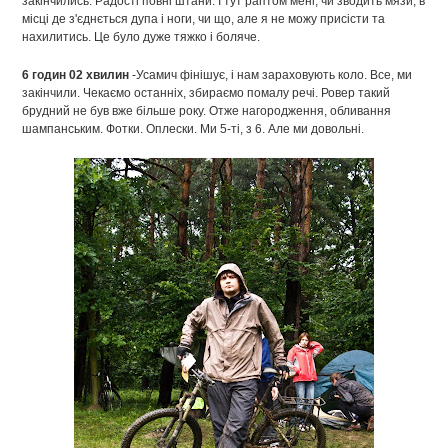
закінчились. Радості повні штани. І тут раптом мені, чи зводить мязи, в
місці де з'єднється дупа і ноги, чи що, але я не можу присісти та
нахилитись. Це було дуже тяжко і боляче.
6 годин 02 хвилин
-Усамич фінішує, і нам зараховують коло. Все, ми
закінчили. Чекаємо останніх, збираємо помалу речі. Ровер такий
брудний не був вже більше року. Отже нагородження, обливання
шампанським. Фотки. Оплески. Ми 5-ті, з 6. Але ми довольні.