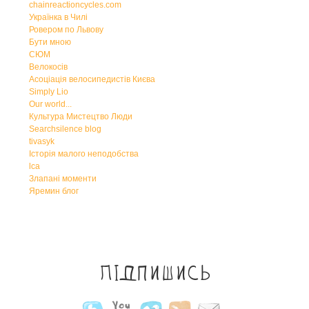
chainreactioncycles.com
Українка в Чилі
Ровером по Львову
Бути мною
СЮМ
Велокосів
Асоціація велосипедистів Києва
Simply Lio
Our world...
Культура Мистецтво Люди
Searchsilence blog
tivasyk
Історія малого неподобства
lca
Злапані моменти
Яремин блог
Підпишись