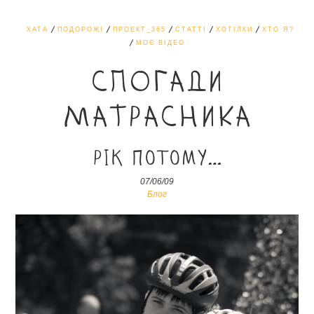
ХАТА
ПОДОРОЖІ
ПРОЕКТ_365
СТАТТІ
ХОТІЛКИ
ХТО Я?
МОЄ ВІДЕО
СПОГАДИ
МАТРАСНИКА
Рік потому…
07/06/09
Блог