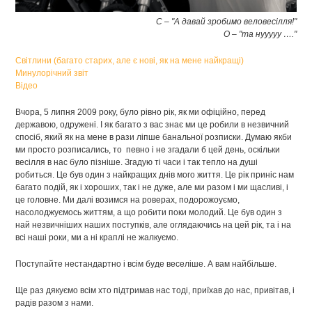
С – "А давай зробимо веловесілля!"
О – "та нууууу …."
Світлини (багато старих, але є нові, як на мене найкращі)
Минулорічний звіт
Відео
Вчора, 5 липня 2009 року, було рівно рік, як ми офіційно, перед
державою, одружені. І як багато з вас знає ми це робили в незвичний
спосіб, який як на мене в рази ліпше банальної розписки. Думаю якби
ми просто розписались, то певно і не згадали б цей день, оскільки
весілля в нас було пізніше. Згадую ті часи і так тепло на душі
робиться. Це був один з найкращих днів мого життя. Це рік приніс нам
багато подій, як і хороших, так і не дуже, але ми разом і ми щасливі, і
це головне. Ми далі возимся на роверах, подорожоуємо,
насолоджуємось життям, а що робити поки молодий. Це був один з
най незвичніших наших поступків, але оглядаючись на цей рік, та і на
всі наші роки, ми а ні краплі не жалкуємо.
Поступайте нестандартно і всім буде веселіше. А вам найбільше.
Ще раз дякуємо всім хто підтримав нас тоді, приїхав до нас, привітав, і
радів разом з нами.