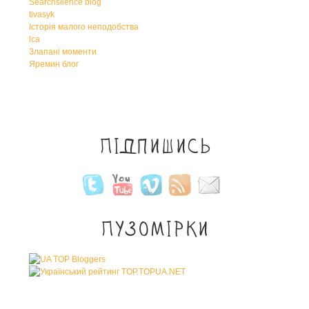
Searchsilence blog
tivasyk
Історія малого неподобства
lca
Злапані моменти
Яремин блог
Підпишись
Пузомірки