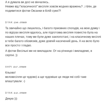
А я думала ви досі не вінчались..
Невже від \”класичного\” весілля зовсім жодних вражень? ..і блін, де
подивитися фотки Оксанки в білій сукні?!
DYAK
12:44 – 07/06/09
Та звичайно що лишилось, і багато приємних спогадів, на мою думку і
по відгуах весілля вдалось, але підготовка весіляя повністю була на
наших плечах, тому ми були дуже заклопотані, і на класичному весіллі
в тебе багато обовязків, дуже довгий насичений день. А на вело було
все просто і гладко.
А фотки Весільні ми не викладали. От на річницю і викладемо, в
серпні. ))
АНРІ
10:17 – 07/06/09
Кльово!
веловесілля це чудово) а ще чудовіше це люди які собі таке
влаштували :-)
DYAK
11:12 – 07/06/09
Дякую )))