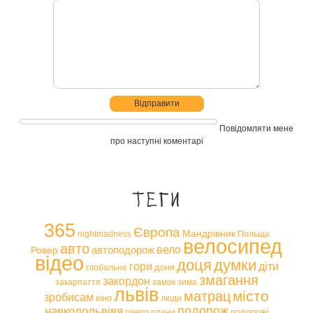
Повідомляти мене
про наступні коментарі
Теги
365
Європа
Мандрівник
nightmadness
Польща
велосипед
авто
вело
автоподорож
Ровер
відео
доця
думки
гори
діти
доня
глобальне
змагання
закордон
закарпаття
замок
зима
львів
місто
матрац
зробисам
кіно
люди
навколольвівя
подорож
озеро
подорожі
плани