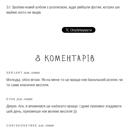
З.І. Зробив новий албом з розпискою, куди увійшли фотки, котрих ше
майже ніхто не ведів.
8 коментарів
SERJART
20:48 – 07/06/09
Молодці, обох вітаю. Як на мене то це краще ніж банальний розпис чи
те саме класичне весілля.
DYAK
22:32 – 07/06/09
Дякую. Ага, я впевнився це набагато краще. І дуже приємно згадувати
цей день, приємніше ніж велике весілля )))
CHRISHONEYBEE
11:26 – 07/06/09