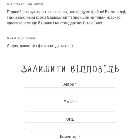
ВІКТОРІЯ
12:08 – 07/06/09
Перший раз чую про таке весілля, але це дуже файно! Ви молодці,
такий важливий крок в Вашому житті пройшов не тільки красиво і
щасливо, але ще й цікаво і не стандартно! Вітаю Вас!
DYAK
12:13 – 07/06/09
Дякую, давно тих фоток не дивився :)
Залишити відповідь
Автор *
E-mail *
URL
Коментар *