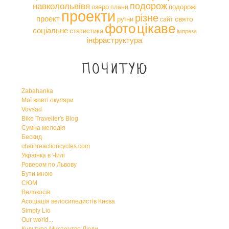
навколольвівя
подорож
озеро
подорожі
плани
проекти
різне
проект
свято
руїни
сайт
фото
цікаве
соціальне
статистика
імпреза
інфраструктура
Почитую
Zabahanka
Мої жовті окуляри
Vovsad
Bike Traveller's Blog
Сумна мелодія
Бескид
chainreactioncycles.com
Українка в Чилі
Ровером по Львову
Бути мною
СЮМ
Велокосів
Асоціація велосипедистів Києва
Simply Lio
Our world...