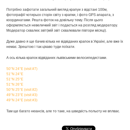
Потрібно зафотати загальний вигляд крапуи з відстані 100м,
фотографії чотирьох сторін світу з крапки, і фото GPS апарата, з
координатами. Решта фоток на довільну тему. Після цього
оформляється невеличкий звіт і подається на розгляд модератору.
Модератор схвалює звіт(мій звіт схвалювали півтори місяці).
Дуже давно я ще бачив кілька не відвіданих крапок в Україні, але вже їх
немає. Зрештою і так цікаво туди поїхати.
А ось кілька крапок відвіданих львівськими велосипедистами.
50°N 24°E (visit #7)
51°N 24°E
51°N 25°E
51°N 26°E
50°N 25°E (visit #2)
49°N 23°E (visit #3)
49°N 24°E (visit #3)
Там ще багато нюансів, але то таке, на швидкість польоту не вплває.