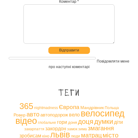
Коментар *
Повідомляти мене
про наступні коментарі
Теги
365
Європа
Мандрівник
nightmadness
Польща
велосипед
авто
вело
автоподорож
Ровер
відео
доця
думки
гори
діти
доня
глобальне
змагання
закордон
закарпаття
замок
зима
львів
місто
матрац
зробисам
кіно
люди