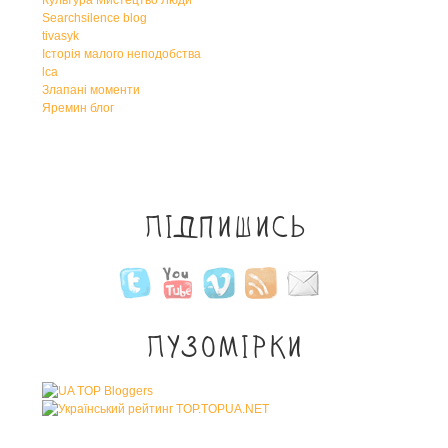
Культура Мистецтво Люди
Searchsilence blog
tivasyk
Історія малого неподобства
lca
Злапані моменти
Яремин блог
Підпишись
Пузомірки