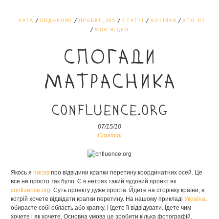
ХАТА
ПОДОРОЖІ
ПРОЕКТ_365
СТАТТІ
ХОТІЛКИ
ХТО Я?
МОЄ ВІДЕО
СПОГАДИ
МАТРАСНИКА
confluence.org
07/15/10
Статті
Якось я
писав
про відвідини крапки перетину координатних осей. Це
все не просто так було. Є в нетрях такий чудовий проект як
confluence.org
. Суть проекту дуже проста. Йдете на сторінку країни, в
котрій хочете відвідати крапки перетину. На нашому прикладі
Україна
,
обираєте собі область або крапку, і їдете її відвідувати. Їдете чим
хочете і як хочете. Основна умова це зробити кілька фотографій.