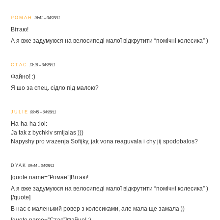
РОМАН
16:41 – 04/28/11
Вітаю!
А я вже задумуюся на велосипеді малої відкрутити “помічні колесика” )
СТАС
13:18 – 04/28/11
Файно! :)
Я шо за спец. сідло під малою?
JULIE
00:45 – 04/28/11
Ha-ha-ha :lol:
Ja tak z bychkiv smijalas )))
Napyshy pro vrazenja Sofijky, jak vona reaguvala i chy jij spodobalos?
DYAK
09:44 – 04/28/11
[quote name=”Роман”]Вітаю!
А я вже задумуюся на велосипеді малої відкрутити “помічні колесика” )
[/quote]
В нас є маленький ровер з колесиками, але мала ще замала ))