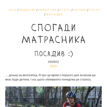
ХАТА
ПОДОРОЖІ
ПРОЕКТ_365
СТАТТІ
ХОТІЛКИ
ХТО Я?
МОЄ ВІДЕО
СПОГАДИ
МАТРАСНИКА
Посадив :)
04/28/11
Блог
… доньку на велосипед. Я про це мріяв з першого дня як взнав що
внас буде дитина. І ось цього обливаного понеділка це сталось.