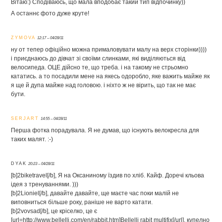
Вітаю:) Сподіваюсь, що мала вподобає такий тип відпочинку))
А останнє фото дуже круте!
ZYMOVA
12:17 – 04/28/11
ну от тепер офіційно можна прималовувати малу на верх сторінки))))
і приєднаюсь до дівчат зі своїми слинками, які виділяються від
велосипеда. ОЦЕ дійсно те, що треба. і на такому не стрьомно
кататись. а то посадили мене на якесь одоробло, яке важить майже як
я ще й дупа майже над головою. і ніхто ж не вірить, що так не має
бути.
SERJART
14:55 – 04/28/11
Перша фотка порадувала. Я не думав, що існують велокресла для
таких малят. :-)
DYAK
20:23 – 04/28/11
[b]2biketravel[/b], Я на Оксаниному їздив по хліб. Кайф. Доречі кльова
ідея з тренуваннями. )))
[b]2Lioniel[/b], давайте давайте, ще маєте час поки малій не
виповниться більше року, раніше не варто катати.
[b]2vovsad[/b], це кріселко, це є
[url=http://www.bellelli.com/en/rabbit.htm]Bellelli rabit multifix[/url], купелно