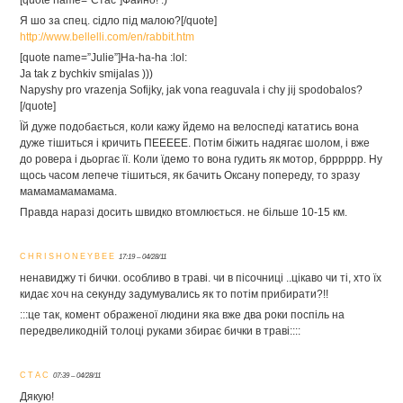
[quote name=”Стас”]Файно! :)
Я шо за спец. сідло під малою?[/quote]
http://www.bellelli.com/en/rabbit.htm
[quote name=”Julie”]Ha-ha-ha :lol:
Ja tak z bychkiv smijalas )))
Napyshy pro vrazenja Sofijky, jak vona reaguvala i chy jij spodobalos?
[/quote]
Їй дуже подобається, коли кажу йдемо на велоспеді кататись вона
дуже тішиться і кричить ПЕЕЕЕЕ. Потім біжить надягає шолом, і вже
до ровера і дьоргає її. Коли їдемо то вона гудить як мотор, брррррр. Ну
щось часом лепече тішиться, як бачить Оксану попереду, то зразу
мамамамамамама.
Правда наразі досить швидко втомлюється. не більше 10-15 км.
CHRISHONEYBEE
17:19 – 04/28/11
ненавиджу ті бички. особливо в траві. чи в пісочниці ..цікаво чи ті, хто їх
кидає хоч на секунду задумувались як то потім прибирати?!!
:::це так, комент ображеної людини яка вже два роки поспіль на
передвеликодній толоці руками збирає бички в траві::::
СТАС
07:39 – 04/28/11
Дякую!