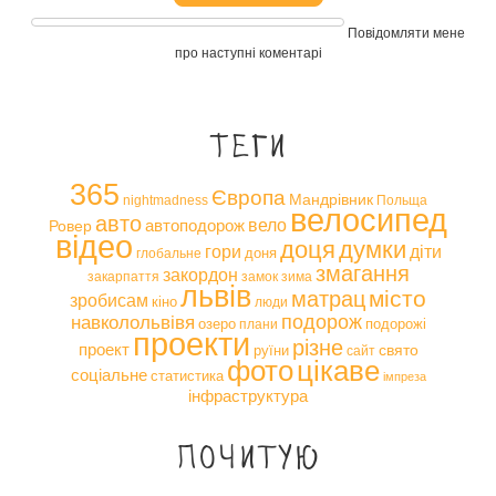
Повідомляти мене
про наступні коментарі
Теги
365
Європа
Мандрівник
nightmadness
Польща
велосипед
авто
вело
автоподорож
Ровер
відео
доця
думки
гори
діти
доня
глобальне
змагання
закордон
закарпаття
замок
зима
львів
місто
матрац
зробисам
кіно
люди
навколольвівя
подорож
озеро
подорожі
плани
проекти
різне
проект
свято
руїни
сайт
фото
цікаве
соціальне
статистика
імпреза
інфраструктура
Почитую