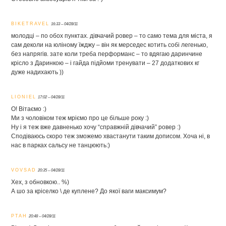
BIKETRAVEL
16:33 – 04/28/11
молодці – по обох пунктах. дівчачий ровер – то само тема для міста, я
сам деколи на юліному їжджу – він як мерседес котить собі легенько,
без напрягів. зате коли треба перформанс – то вдягаю даринчине
крісло з Даринкою – і гайда підйоми тренувати – 27 додаткових кг
дуже надихають ))
LIONIEL
17:02 – 04/28/11
О! Вітаємо :)
Ми з чоловіком теж мріємо про це більше року :)
Ну і я теж вже давненько хочу “справжній дівчачий” ровер :)
Сподіваюсь скоро теж зможемо хвастанути таким дописом. Хоча ні, в
нас в парках сальсу не танцюють:)
VOVSAD
20:35 – 04/28/11
Хех, з обновкою.. %)
А шо за кріселко \ де куплене? До якої ваги максимум?
PTAH
20:48 – 04/28/11