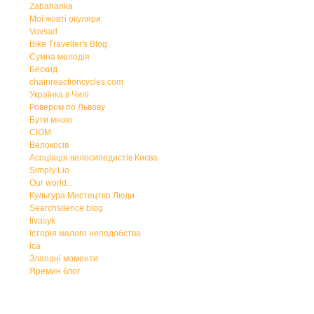
Zabahanka
Мої жовті окуляри
Vovsad
Bike Traveller's Blog
Сумна мелодія
Бескид
chainreactioncycles.com
Українка в Чилі
Ровером по Львову
Бути мною
СЮМ
Велокосів
Асоціація велосипедистів Києва
Simply Lio
Our world...
Культура Мистецтво Люди
Searchsilence blog
tivasyk
Історія малого неподобства
lca
Злапані моменти
Яремин блог