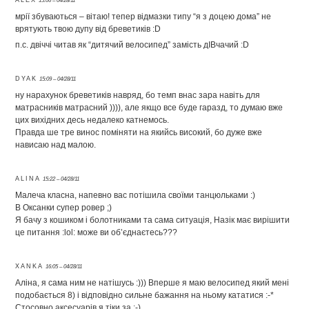
ALEX
15:06 – 04/28/11
мрії збуваються – вітаю! тепер відмазки типу “я з доцею дома” не
врятують твою дупу від бреветиків :D
п.с. двіччі читав як “дитячий велосипед” замість дІВчачий :D
DYAK
15:09 – 04/28/11
ну нарахунок бреветиків навряд, бо темп внас зара навіть для
матрасників матрасний )))), але якщо все буде гаразд, то думаю вже
цих вихідних десь недалеко катнемось.
Правда ше тре винос поміняти на якийсь високий, бо дуже вже
нависаю над малою.
ALINA
15:22 – 04/28/11
Малеча класна, напевно вас потішила своїми танцюльками :)
В Оксанки супер ровер ;)
Я бачу з кошиком і болотниками та сама ситуація, Назік має вирішити
це питання :lol: може ви об’єднаєтесь???
XANKA
16:05 – 04/28/11
Аліна, я сама ним не натішусь :))) Вперше я маю велосипед який мені
подобається 8) і відповідно сильне бажання на ньому кататися :-*
Стосовно аксесуарів я тіки за :-)