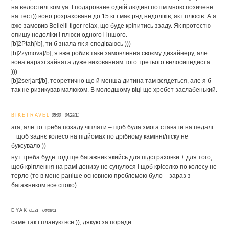
на велостилі.ком.уа. І подароване одній людині потім мною позичене
на тест)) воно розраховане до 15 кг і має ряд недоліків, як і плюсів. А я
вже замовив Bellelli tiger relax, що буде кріпитись ззаду. Як протестю
опишу недоліки і плюси одного і іншого.
[b]2Ptah[/b], ти б знала як я сподіваюсь )))
[b]2zymova[/b], я вже робив таке замовлення своєму дизайнеру, але
вона наразі зайнята дуже вихованням того третього велосипедиста
)))
[b]2serjart[/b], теоретично ще й менша дитина там всядеться, але я б
так не ризикував малюком. В молодшому віці ще хребет заслабенький.
BIKETRAVEL
05:00 – 04/28/11
ага, але то треба позаду чіпляти – щоб була змога ставати на педалі
+ щоб заднє колесо на підйомах по дрібному камінні/піску не
буксувало ))
ну і треба буде тоді ще багажник якийсь для підстраховки + для того,
щоб кріплення на рамі донизу не сунулося і щоб кріселко по колесу не
терло (то в мене раніше основною проблемою було – зараз з
багажником все споко)
DYAK
05:31 – 04/28/11
саме так і планую все )), дякую за поради.