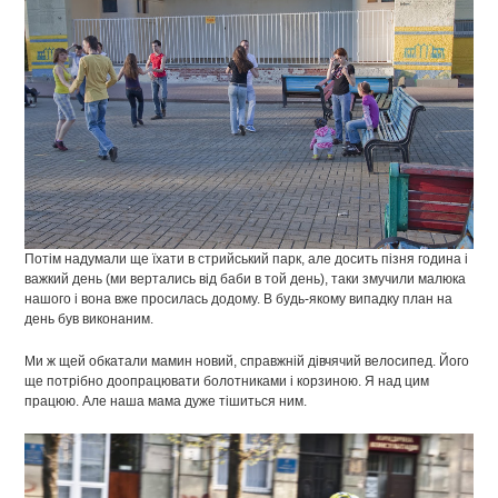
Потім надумали ще їхати в стрийський парк, але досить пізня година і
важкий день (ми вертались від баби в той день), таки змучили малюка
нашого і вона вже просилась додому. В будь-якому випадку план на
день був виконаним.
Ми ж щей обкатали мамин новий, справжній дівчячий велосипед. Його
ще потрібно доопрацювати болотниками і корзиною. Я над цим
працюю. Але наша мама дуже тішиться ним.