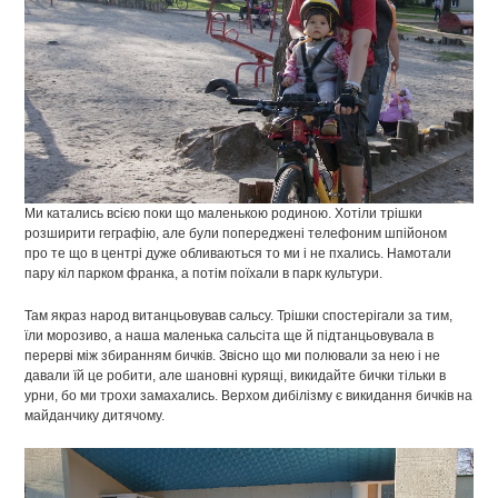
Ми катались всією поки що маленькою родиною. Хотіли трішки
розширити геграфію, але були попереджені телефоним шпійоном
про те що в центрі дуже обливаються то ми і не пхались. Намотали
пару кіл парком франка, а потім поїхали в парк культури.
Там якраз народ витанцьовував сальсу. Трішки спостерігали за тим,
їли морозиво, а наша маленька сальсіта ще й підтанцьовувала в
перерві між збиранням бичків. Звісно що ми полювали за нею і не
давали їй це робити, але шановні курящі, викидайте бички тільки в
урни, бо ми трохи замахались. Верхом дибілізму є викидання бичків на
майданчику дитячому.