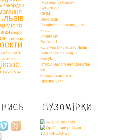
Ровером по Львову
закордон
тя
Бути мною
магання
СЮМ
львів
но
Велокосів
місто
ац
Асоціація велосипедистів
Києва
вівя
озеро
Simply Lio
ож
подорожі
оекти
Our world...
Культура Мистецтво Люди
е
свято
сайт
Searchsilence blog
статистика
tivasyk
цікаве
Історія малого неподобства
lca
структура
Злапані моменти
Яремин блог
ишись
Пузомірки