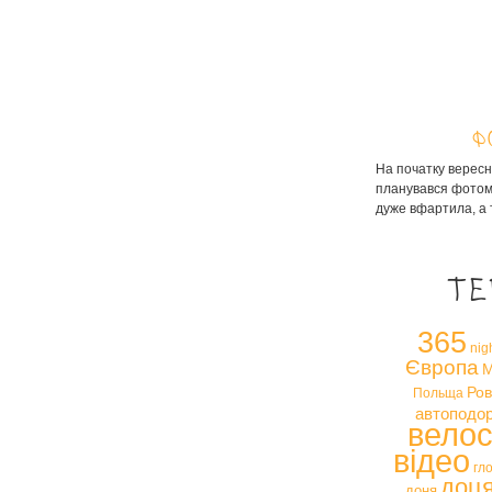
Ф
На початку вересн
планувався фотома
дуже вфартила, а 
Те
365
nig
Європа
М
Ров
Польща
автоподо
вело
відео
гл
доц
доня