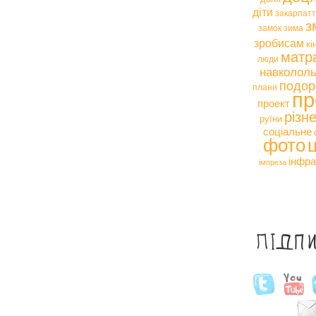
діти
закарпат
з
замок
зима
зробисам
кі
матр
люди
навкололь
подор
плани
пр
проект
різн
руїни
соціальне
фото
інфра
імпреза
Підп