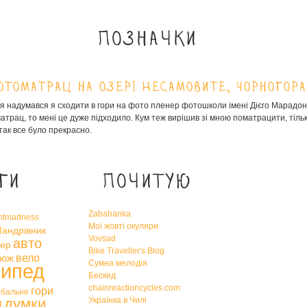
Позначки
отоматрац на озері Несамовите, Чорногора
я надумався я сходити в гори на фото пленер фотошколи імені Дієго Марадон
трац, то мені це дуже підходило. Кум теж вирішив зі мною поматрацити, тіль
так все було прекрасно.
ги
Почитую
Zabahanka
htmadness
Мої жовті окуляри
андрівник
Vovsad
авто
ер
Bike Traveller's Blog
вело
рож
Сумна мелодія
сипед
Бескид
chainreactioncycles.com
гори
обальне
я
думки
Українка в Чилі