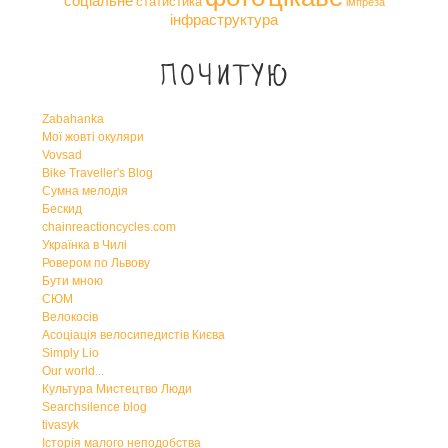
соціальне
статистика
імпреза
інфраструктура
Почитую
Zabahanka
Мої жовті окуляри
Vovsad
Bike Traveller's Blog
Сумна мелодія
Бескид
chainreactioncycles.com
Українка в Чилі
Ровером по Львову
Бути мною
СЮМ
Велокосів
Асоціація велосипедистів Києва
Simply Lio
Our world...
Культура Мистецтво Люди
Searchsilence blog
tivasyk
Історія малого неподобства