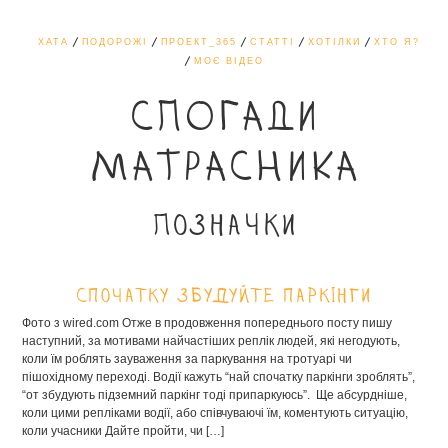
ХАТА
ПОДОРОЖІ
ПРОЕКТ_365
СТАТТІ
ХОТІЛКИ
ХТО Я?
МОЄ ВІДЕО
СПОГАДИ
МАТРАСНИКА
Позначки
Спочатку збудуйте паркінги
Фото з wired.com Отже в продовження попереднього посту пишу
наступний, за мотивами найчастіших реплік людей, які негодують,
коли їм роблять зауваження за паркування на тротуарі чи
пішохідному переході. Водії кажуть “най спочатку паркінги зроблять”,
“от збудують підземний паркінг тоді припаркуюсь”. Ще абсурдніше,
коли цими репліками водії, або співчуваючі їм, коментують ситуацію,
коли учасники Дайте пройти, чи […]