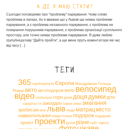
А де я маю стати?
Сьогодні поговоримо про “проблему” паркування. Чому слово
проблема в лапках, бо я вважаю що у Львові ще немає проблеми
паркування, а є проблема незаконого паркування, є проблема не
покарання порушників паркування, є проблема організації суспільного
простору, але точно немає проблеми паркування. Я дуже люблю
групу/ініціативу “Дайте пройти“, а ще мене пруть коментатори які час
від часу […]
Теги
365
Європа
Мандрівник
nightmadness
Польща
велосипед
авто
вело
автоподорож
Ровер
відео
доця
думки
гори
діти
доня
глобальне
змагання
закордон
закарпаття
замок
зима
львів
місто
матрац
зробисам
кіно
люди
навколольвівя
подорож
озеро
подорожі
плани
проекти
різне
проект
свято
руїни
сайт
фото
цікаве