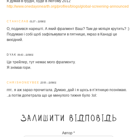
я думав в грудні, буде в лютому 2012
http://www.onedayonearth.org/profiles/blogs/global-screening-announced
СТАНІСЛАВ
01:27 – 11/08/11
О, подиився нарешті. А який фрагмент Ваш? Там де міліція крутить? :)
Подумаю і собі щоб зафільмувати в пятницю, якраз в Канаді це
вихідний.
DYAK
06:43 – 11/08/11
Це трейлер, тут немає мого фрагменту.
Я знімав гори.
CHRISHONEYBEE
22:55 – 11/08/11
гггг.. я аж зараз прочитала. Думаю, дай і я щось в п’ятницю познімаю.
..а потім допетрала що це минулого тижня було :lol:
Залишити відповідь
Автор *