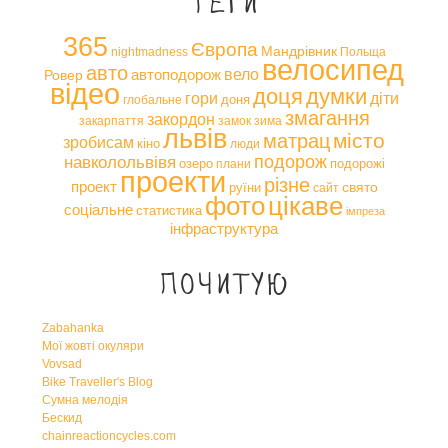
Теги
365
Європа
Мандрівник
nightmadness
Польща
велосипед
авто
вело
автоподорож
Ровер
відео
доця
думки
гори
діти
доня
глобальне
змагання
закордон
закарпаття
замок
зима
львів
місто
матрац
зробисам
кіно
люди
навколольвівя
подорож
озеро
подорожі
плани
проекти
різне
проект
свято
руїни
сайт
фото
цікаве
соціальне
статистика
імпреза
інфраструктура
Почитую
Zabahanka
Мої жовті окуляри
Vovsad
Bike Traveller's Blog
Сумна мелодія
Бескид
chainreactioncycles.com