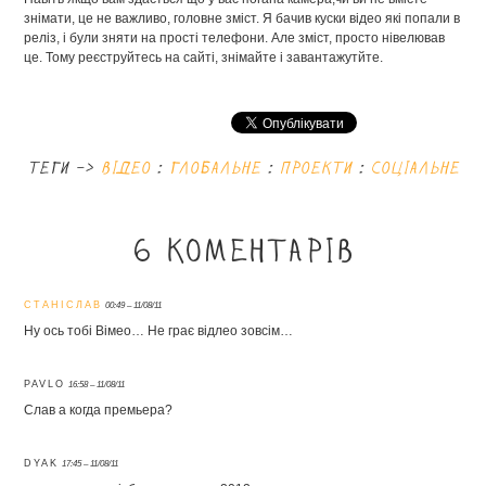
знімати, це не важливо, головне зміст. Я бачив куски відео які попали в
реліз, і були зняти на прості телефони. Але зміст, просто нівелював
це. Тому реєструйтесь на сайті, знімайте і завантажутйте.
теги ->
відео
:
глобальне
:
проекти
:
соціальне
6 коментарів
СТАНІСЛАВ
00:49 – 11/08/11
Ну ось тобі Вімео… Не грає відлео зовсім…
PAVLO
16:58 – 11/08/11
Слав а когда премьера?
DYAK
17:45 – 11/08/11