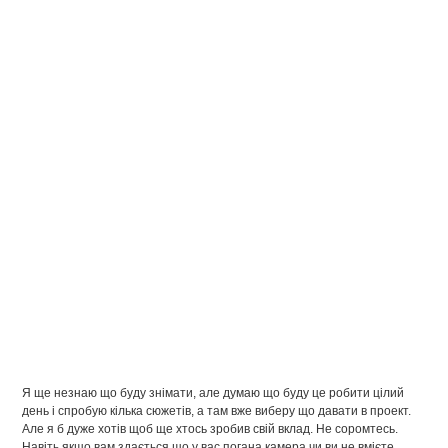
Я ще незнаю що буду знімати, але думаю що буду це робити цілий
день і спробую кілька сюжетів, а там вже виберу що давати в проект.
Але я б дуже хотів щоб ще хтось зробив свій вклад. Не соромтесь.
Навіть якщо вам здається що у вас погана камера,чи ви не вмієте