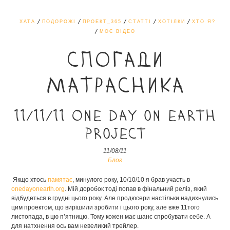
ХАТА
ПОДОРОЖІ
ПРОЕКТ_365
СТАТТІ
ХОТІЛКИ
ХТО Я?
МОЄ ВІДЕО
СПОГАДИ
МАТРАСНИКА
11/11/11 One day on earth
project
11/08/11
Блог
Якщо хтось
памятає
, минулого року, 10/10/10 я брав участь в
onedayonearth.org
. Мій доробок тоді попав в фінальний реліз, який
відбудеться в грудні цього року. Але продюсери настільки надихнулись
цим проектом, що вирішили зробити і цього року, але вже 11того
листопада, в цю п’ятницю. Тому кожен має шанс спробувати себе. А
для натхнення ось вам невеликий трейлер.