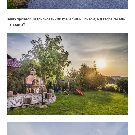
Вечір провели за грильованими ковбасками і пивом, а дітвора гасала
по подвір’ї.