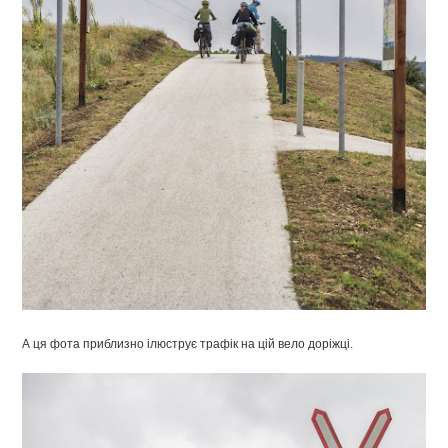
А ця фота приблизно ілюструє трафік на цій вело доріжці.