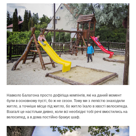
Навколо Балатона просто дофігіща кемпінгів, які на даний момент
були в основному пусті, бо ж не сезон. Тому ми з легкістю знаходили
житло, а точніше місце під житло, бо житло їхало в хвості велосипеда.
Взагалі це настільки дивно, коли всі необхідні тобі речі вмостились на
велосипед, а в дома постійно бракує шаф.