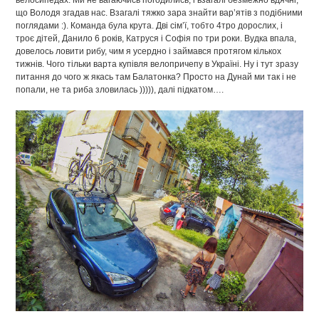
велосипедах. Ми не вагаючись погодились, і взагалі безмежно вдячні,
що Володя згадав нас. Взагалі тяжко зара знайти вар’ятів з подібними
поглядами :). Команда була крута. Дві сім’ї, тобто 4тро дорослих, і
троє дітей, Данило 6 років, Катруся і Софія по три роки. Вудка впала,
довелось ловити рибу, чим я усердно і займався протягом кількох
тижнів. Чого тільки варта купівля велопричепу в Україні. Ну і тут зразу
питання до чого ж якась там Балатонка? Просто на Дунай ми так і не
попали, не та риба зловилась ))))), далі підкатом….