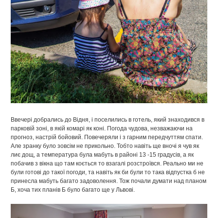
Ввечері добрались до Відня, і поселились в готель, який знаходився в
парковій зоні, в якій комарі як коні. Погода чудова, незважаючи на
прогноз, настрій бойовий. Повечеряли і з гарним передчуттям спати.
Але зранку було зовсім не прикольно. Тобто навіть ще вночі я чув як
лиє дощ, а температура була мабуть в районі 13 -15 градусів, а як
побачив з вікна що там коється то взагалі розстроївся. Реально ми не
були готові до такої погоди, та навіть як би були то така відпустка б не
принесла мабуть багато задоволення. Тож почали думати над планом
Б, хоча тих планів Б було багато ще у Львові.