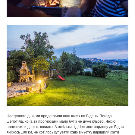
Наступного дня, ми продовжили наш шлях на Відень. Погода
шепотіла, хоча за прогнозами мало бути не дуже кльово. Чехію
проскочили досить швидко. А оскільки від Чеського кордону до Відня
якихось 100 км, не хотілось купувати їхню віньєтку вирішили їхати