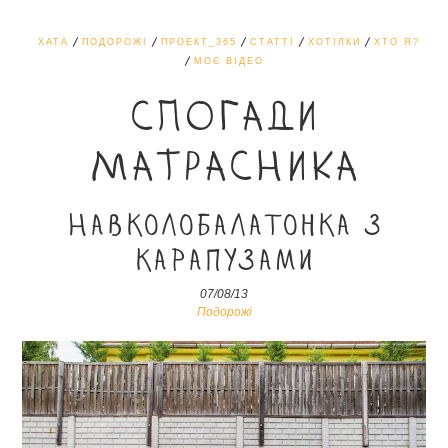
ХАТА
ПОДОРОЖІ
ПРОЕКТ_365
СТАТТІ
ХОТІЛКИ
ХТО Я?
МОЄ ВІДЕО
СПОГАДИ
МАТРАСНИКА
НавколоБалатонка з
карапузами
07/08/13
Подорожі