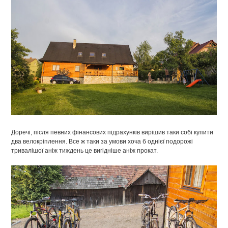
Доречі, після певних фінансових підрахунків вирішив таки собі купити
два велокріплення. Все ж таки за умови хоча б однієї подорожі
тривалішої аніж тиждень це вигідніше аніж прокат.