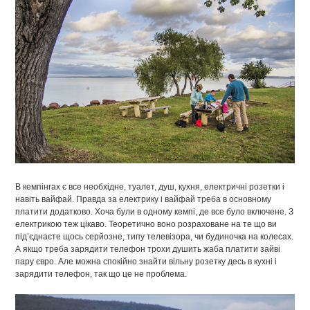
В кемпінгах є все необхідне, туалет, душ, кухня, електричні розетки і
навіть вайфай. Правда за електрику і вайфай треба в основному
платити додатково. Хоча були в одному кемпі, де все було включене. З
електрикою теж цікаво. Теоретично воно розраховане на те що ви
під’єднаєте щось серйозне, типу телевізора, чи будиночка на колесах.
А якщо треба зарядити телефон трохи душить жаба платити зайві
пару євро. Але можна спокійно знайти вільну розетку десь в кухні і
зарядити телефон, так що це не проблема.