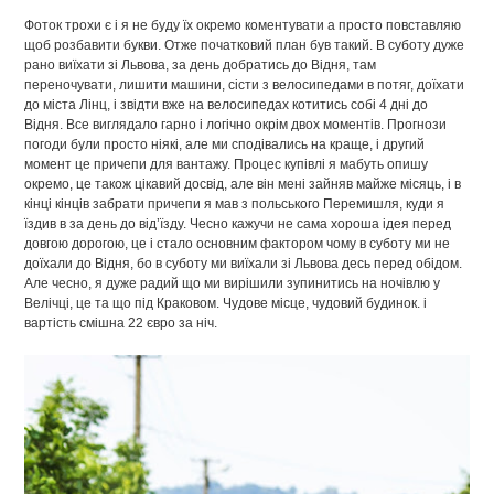
Фоток трохи є і я не буду їх окремо коментувати а просто повставляю
щоб розбавити букви. Отже початковий план був такий. В суботу дуже
рано виїхати зі Львова, за день добратись до Відня, там
переночувати, лишити машини, сісти з велосипедами в потяг, доїхати
до міста Лінц, і звідти вже на велосипедах котитись собі 4 дні до
Відня. Все виглядало гарно і логічно окрім двох моментів. Прогнози
погоди були просто ніякі, але ми сподівались на краще, і другий
момент це причепи для вантажу. Процес купівлі я мабуть опишу
окремо, це також цікавий досвід, але він мені зайняв майже місяць, і в
кінці кінців забрати причепи я мав з польського Перемишля, куди я
їздив в за день до від’їзду. Чесно кажучи не сама хороша ідея перед
довгою дорогою, це і стало основним фактором чому в суботу ми не
доїхали до Відня, бо в суботу ми виїхали зі Львова десь перед обідом.
Але чесно, я дуже радий що ми вирішили зупинитись на ночівлю у
Велічці, це та що під Краковом. Чудове місце, чудовий будинок. і
вартість смішна 22 євро за ніч.