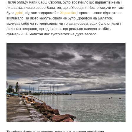
Після огляду мапи бабці Європи, було зрозуміло що варіантів нема і
лишається лише озеро Балатон, що в Угорщині. Чесно кажучи ми там
були
двічі
, під час подорожей в
Хорватію
, і вражень воно відверто не
викликало. Та як-то кажуть, свалу не було. Дорогою на Балатон,
відчував себе чи то крейсером, чи то авіаносцем, води було стільки і
лило так нещадно, що здавалось що реально пливеш в якійсь
субмарині. А Балатон нас зустрів теж не дуже весело.
Та трішки ближче до вечора, дощ вщух, а хмари пролітали.