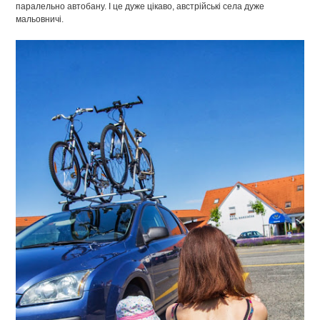
паралельно автобану. І це дуже цікаво, австрійські села дуже
мальовничі.