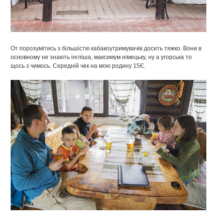
От порозумітись з більшістю кабакоутримувачів досить тяжко. Вони в
основному не знають інгліша, максимум німецьку, ну а угорська то
щось з чимось. Середній чек на мою родину 15Є.