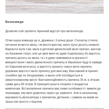
Велосипеди
Дозволю собі зробити ліричний відступ про велосипеди.
Отже наша команда це я, дружина і 3-річна доця. Спочатку стояло
питання як везти малу, і як везти вантаж, якого було досить немало.
Варіанти були такі, малу в дитячий двоколісний вело причеп, вантаж
на багажник і баул, але ця ідея мені не дуже подобалась бо вартість
причепу досить не мала, та і я дуже сумніваюся в зручності
використання такого двоколісного причепу в Україні(не буду ж завжди
по Європам кататись), а вартість прокату такого вело причепу
дорівнює вартості вело причепу для вантажу. Вантажний ж причеп
спокійно їде по бездоріжжю, а мала собі погойдується в
амортизованому кріслі. Вантажопідйомність причепа 35 кг, а літраж
сумки десь 90 літрів. В принципі решта споряги стандартна
кемпінгова. Встановлення причепу має певні особливості і вимоги до
перекидки, яку мені довелось через це замінити. Але в загальному
керованість велосипеда з причепом, дитиною, і сумкою на кермі не
гірша ніж просто з баулом.