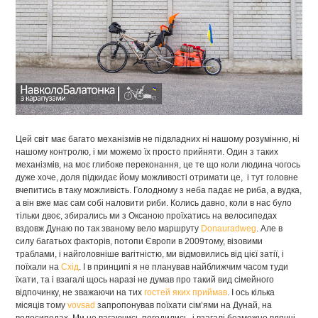
Цей світ має багато механізмів не підвладних ні нашому розумінню, ні
нашому контролю, і ми можемо їх просто прийняти. Один з таких
механізмів, на моє глибоке переконання, це те що коли людина чогось
дуже хоче, доля підкидає йому можливості отримати це, і тут головне
вчепитись в таку можливість. Голодному з неба падає не риба, а вудка,
а він вже має сам собі наловити риби. Колись давно, коли в нас було
тільки двоє, збирались ми з Оксаною проїхатись на велосипедах
вздовж Дунаю по так званому вело маршруту
Donauradweg
. Але в
силу багатьох факторів, потопи Європи в 2009тому, візовими
траблами, і найголовніше вагітністю, ми відмовились від цієї затії, і
поїхали на
Схід
. І в принципі я не планував найближчим часом туди
їхати, та і взагалі щось наразі не думав про такий вид сімейного
відпочинку, не зважаючи на тих
гостей яких приймав
. І ось кілька
місяців тому
vovsad
запропонував поїхати сім’ями на Дунай, на