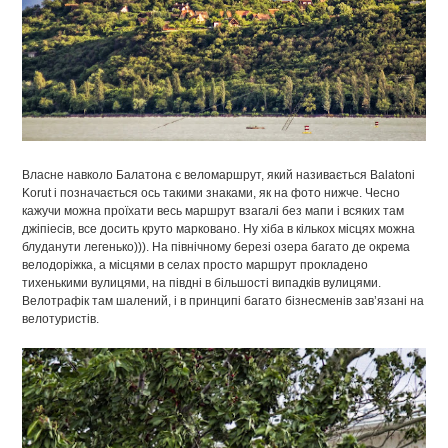
Власне навколо Балатона є веломаршрут, який називається Balatoni
Korut і позначається ось такими знаками, як на фото нижче. Чесно
кажучи можна проїхати весь маршрут взагалі без мапи і всяких там
джіпіесів, все досить круто марковано. Ну хіба в кількох місцях можна
блуданути легенько))). На північному березі озера багато де окрема
велодоріжка, а місцями в селах просто маршрут прокладено
тихенькими вулицями, на півдні в більшості випадків вулицями.
Велотрафік там шалений, і в принципі багато бізнесменів зав’язані на
велотуристів.