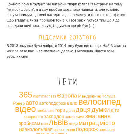
Кожного року в грудні/січні читаючи твори колєг з rss-стрічки на тему
“як пройшов рік”, я й сам пробую щось таке написати, але кожного
разу максимум що мені виходить це переглянути кілька сотень фоток,
щоб згадати, як же пройшов той рік. І все закінчується тим що я до
середини ночі ностальгую, і з думкою що рік був […]
Підсумки 2013того
В 2013тому все було добре, в 2014тому буде ще краще. Най блакитна
кобила везе вас і нас впевнено, далеко, і безпечно. Щастя всім і
веселих свят.
Теги
365
Європа
Мандрівник
nightmadness
Польща
велосипед
авто
вело
автоподорож
Ровер
відео
доця
думки
гори
діти
доня
глобальне
змагання
закордон
закарпаття
замок
зима
львів
місто
матрац
зробисам
кіно
люди
навколольвівя
подорож
озеро
подорожі
плани