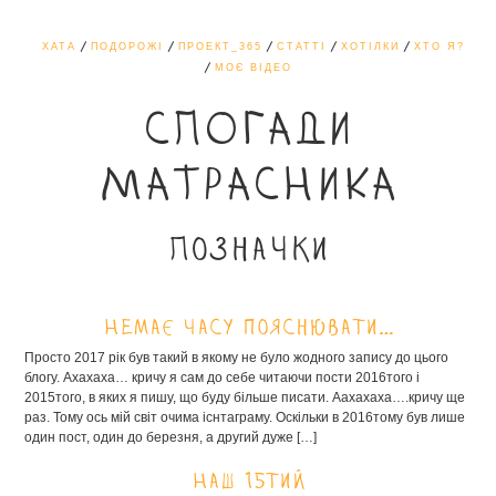
ХАТА
ПОДОРОЖІ
ПРОЕКТ_365
СТАТТІ
ХОТІЛКИ
ХТО Я?
МОЄ ВІДЕО
СПОГАДИ
МАТРАСНИКА
Позначки
Немає часу пояснювати…
Просто 2017 рік був такий в якому не було жодного запису до цього
блогу. Ахахаха… кричу я сам до себе читаючи пости 2016того і
2015того, в яких я пишу, що буду більше писати. Аахахаха….кричу ще
раз. Тому ось мій світ очима існтаграму. Оскільки в 2016тому був лише
один пост, один до березня, а другий дуже […]
Наш 15тий