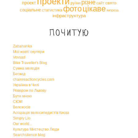
проекти
різне
проект
свято
руїни
сайт
фото
цікаве
соціальне
статистика
імпреза
інфраструктура
Почитую
Zabahanka
Мої жовті окуляри
Vovsad
Bike Traveller's Blog
Сумна мелодія
Бескид
chainreactioncycles.com
Українка в Чилі
Ровером по Львову
Бути мною
СЮМ
Велокосів
Асоціація велосипедистів Києва
Simply Lio
Our world...
Культура Мистецтво Люди
Searchsilence blog